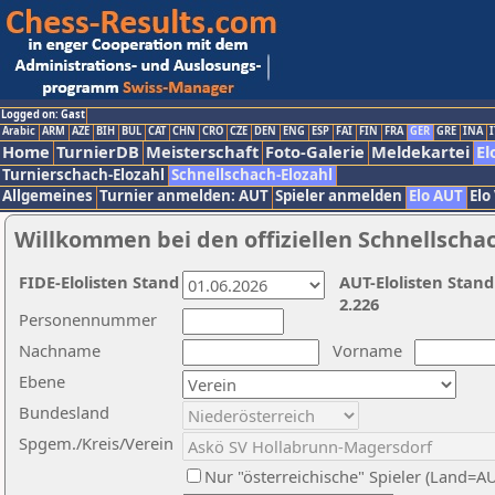
Logged on: Gast
Arabic
ARM
AZE
BIH
BUL
CAT
CHN
CRO
CZE
DEN
ENG
ESP
FAI
FIN
FRA
GER
GRE
INA
I
Home
TurnierDB
Meisterschaft
Foto-Galerie
Meldekartei
El
Turnierschach-Elozahl
Schnellschach-Elozahl
Allgemeines
Turnier anmelden: AUT
Spieler anmelden
Elo AUT
Elo
Willkommen bei den offiziellen Schnellscha
FIDE-Elolisten Stand
AUT-Elolisten Stand
2.226
Personennummer
Nachname
Vorname
Ebene
Bundesland
Spgem./Kreis/Verein
Nur "österreichische" Spieler (Land=A