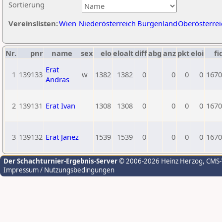
Sortierung
Vereinslisten:
Wien
Niederösterreich
Burgenland
Oberösterrei
Nr.
pnr
name
sex
elo
eloalt
diff
abg
anz
pkt
eloi
fi
Erat
1
139133
w
1382
1382
0
0
0
0
1670
Andras
2
139131
Erat Ivan
1308
1308
0
0
0
0
1670
3
139132
Erat Janez
1539
1539
0
0
0
0
1670
Der Schachturnier-Ergebnis-Server
© 2006-2026 Heinz Herzog
, CMS
Impressum / Nutzungsbedingungen