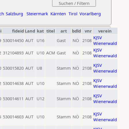
ch
Salzburg
Steiermark
Kärnten
Tirol
Vorarlberg
i
fideid
Land
kat
titel
art
bdld
vnr
verein
KJSV
9
530014450
AUT
U16
Gast
NÖ
2108
Wienerwald
KJSV
2
312104893
AUT
U10
ACM
Gast
NÖ
2108
Wienerwald
KJSV
0
530015820
AUT
U8
Stamm
NÖ
2108
Wienerwald
KJSV
2
530014638
AUT
U10
Stamm
NÖ
2108
Wienerwald
KJSV
0
530014611
AUT
U12
Stamm
NÖ
2108
Wienerwald
KJSV
5
530014603
AUT
U10
Stamm
NÖ
2108
Wienerwald