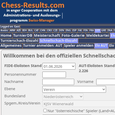
Logged on: Gast
Arabic
ARM
AZE
BIH
BUL
CAT
CHN
CRO
CZE
DEN
ENG
ESP
FAI
FIN
FRA
GER
GRE
INA
I
Home
TurnierDB
Meisterschaft
Foto-Galerie
Meldekartei
El
Turnierschach-Elozahl
Schnellschach-Elozahl
Allgemeines
Turnier anmelden: AUT
Spieler anmelden
Elo AUT
Elo
Willkommen bei den offiziellen Schnellscha
FIDE-Elolisten Stand
AUT-Elolisten Stand
2.226
Personennummer
Nachname
Vorname
Ebene
Bundesland
Spgem./Kreis/Verein
Nur "österreichische" Spieler (Land=A