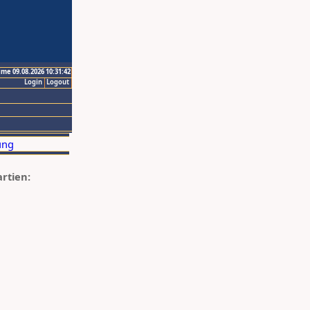
ime 09.08.2026 10:31:42
Login
Logout
artien: