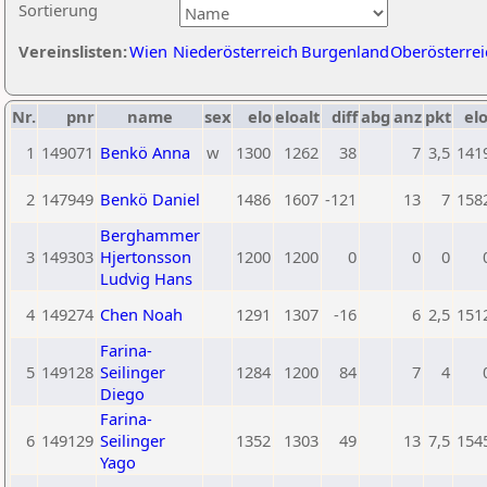
Sortierung
Vereinslisten:
Wien
Niederösterreich
Burgenland
Oberösterrei
Nr.
pnr
name
sex
elo
eloalt
diff
abg
anz
pkt
elo
1
149071
Benkö Anna
w
1300
1262
38
7
3,5
141
2
147949
Benkö Daniel
1486
1607
-121
13
7
158
Berghammer
3
149303
Hjertonsson
1200
1200
0
0
0
Ludvig Hans
4
149274
Chen Noah
1291
1307
-16
6
2,5
151
Farina-
5
149128
Seilinger
1284
1200
84
7
4
Diego
Farina-
6
149129
Seilinger
1352
1303
49
13
7,5
154
Yago