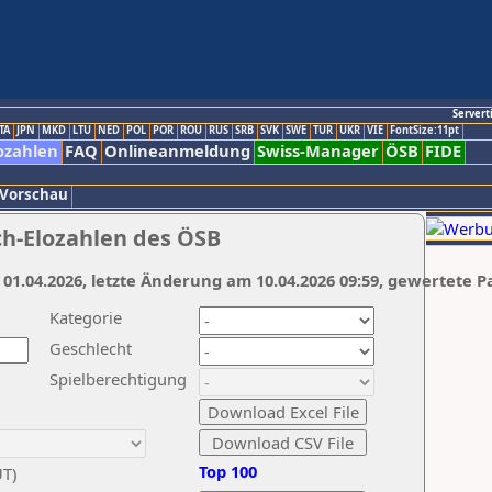
Servert
TA
JPN
MKD
LTU
NED
POL
POR
ROU
RUS
SRB
SVK
SWE
TUR
UKR
VIE
FontSize:11pt
ozahlen
FAQ
Onlineanmeldung
Swiss-Manager
ÖSB
FIDE
 Vorschau
ch-Elozahlen des ÖSB
 01.04.2026, letzte Änderung am 10.04.2026 09:59, gewertete P
Kategorie
Geschlecht
Spielberechtigung
Top 100
UT)