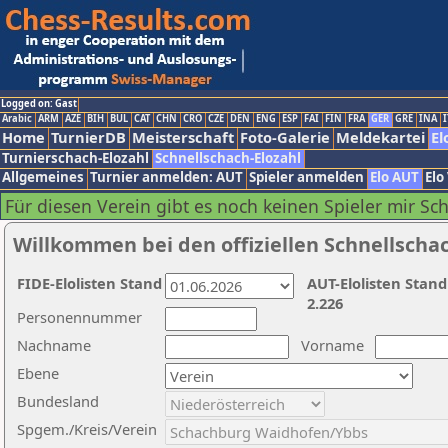
Logged on: Gast
Arabic
ARM
AZE
BIH
BUL
CAT
CHN
CRO
CZE
DEN
ENG
ESP
FAI
FIN
FRA
GER
GRE
INA
I
Home
TurnierDB
Meisterschaft
Foto-Galerie
Meldekartei
El
Turnierschach-Elozahl
Schnellschach-Elozahl
Allgemeines
Turnier anmelden: AUT
Spieler anmelden
Elo AUT
Elo
Für diesen Verein gibt es noch keinen Spieler mir Sc
Willkommen bei den offiziellen Schnellscha
FIDE-Elolisten Stand
AUT-Elolisten Stand
2.226
Personennummer
Nachname
Vorname
Ebene
Bundesland
Spgem./Kreis/Verein