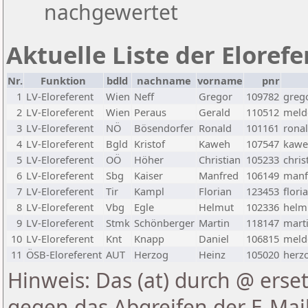
nachgewertet
Aktuelle Liste der Eloref
Nr.
Funktion
bdld
nachname
vorname
pnr
1
LV-Eloreferent
Wien
Neff
Gregor
109782
greg
2
LV-Eloreferent
Wien
Peraus
Gerald
110512
melde
3
LV-Eloreferent
NÖ
Bösendorfer
Ronald
101161
rona
4
LV-Eloreferent
Bgld
Kristof
Kaweh
107547
kawe
5
LV-Eloreferent
OÖ
Höher
Christian
105233
chris
6
LV-Eloreferent
Sbg
Kaiser
Manfred
106149
manf
7
LV-Eloreferent
Tir
Kampl
Florian
123453
flori
8
LV-Eloreferent
Vbg
Egle
Helmut
102336
helmu
9
LV-Eloreferent
Stmk
Schönberger
Martin
118147
marti
10
LV-Eloreferent
Knt
Knapp
Daniel
106815
melde
11
ÖSB-Eloreferent
AUT
Herzog
Heinz
105020
herzo
Hinweis: Das (at) durch @ erset
gegen das Abgreifen der E-Ma