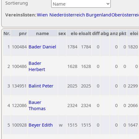
Sortierung
Vereinslisten:
Wien
Niederösterreich
Burgenland
Oberösterrei
Nr.
pnr
name
sex
elo
eloalt
diff
abg
anz
pkt
eloi
1
100484
Bader Daniel
1784
1784
0
0
0
1820
Bader
2
100486
1628
1628
0
0
0
0
Herbert
3
134951
Balint Peter
2025
2025
0
0
0
2299
Bauer
4
122086
2324
2324
0
0
0
2066
Thomas
5
100928
Beyer Edith
w
1515
1515
0
0
0
1647