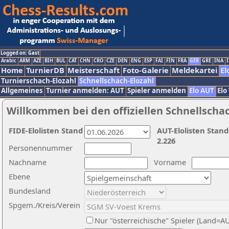
Logged on: Gast
Arabic
ARM
AZE
BIH
BUL
CAT
CHN
CRO
CZE
DEN
ENG
ESP
FAI
FIN
FRA
GER
GRE
INA
I
Home
TurnierDB
Meisterschaft
Foto-Galerie
Meldekartei
El
Turnierschach-Elozahl
Schnellschach-Elozahl
Allgemeines
Turnier anmelden: AUT
Spieler anmelden
Elo AUT
Elo
Willkommen bei den offiziellen Schnellscha
FIDE-Elolisten Stand
AUT-Elolisten Stand
2.226
Personennummer
Nachname
Vorname
Ebene
Bundesland
Spgem./Kreis/Verein
Nur "österreichische" Spieler (Land=A