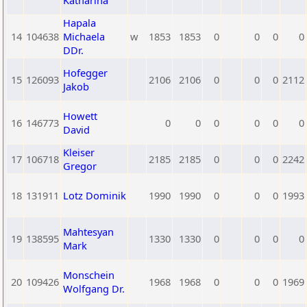
Katharina
Hapala
14
104638
Michaela
w
1853
1853
0
0
0
0
DDr.
Hofegger
15
126093
2106
2106
0
0
0
2112
Jakob
Howett
16
146773
0
0
0
0
0
0
David
Kleiser
17
106718
2185
2185
0
0
0
2242
Gregor
18
131911
Lotz Dominik
1990
1990
0
0
0
1993
Mahtesyan
19
138595
1330
1330
0
0
0
0
Mark
Monschein
20
109426
1968
1968
0
0
0
1969
Wolfgang Dr.