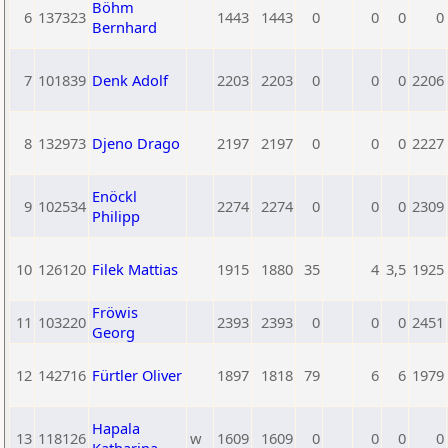
Böhm
6
137323
1443
1443
0
0
0
0
Bernhard
7
101839
Denk Adolf
2203
2203
0
0
0
2206
8
132973
Djeno Drago
2197
2197
0
0
0
2227
Enöckl
9
102534
2274
2274
0
0
0
2309
Philipp
10
126120
Filek Mattias
1915
1880
35
4
3,5
1925
Fröwis
11
103220
2393
2393
0
0
0
2451
Georg
12
142716
Fürtler Oliver
1897
1818
79
6
6
1979
Hapala
13
118126
w
1609
1609
0
0
0
0