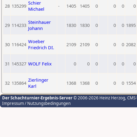
Schier
28
135299
-
1405
1405
0
0
0
0
Michael
Steinhauer
29
114233
1830
1830
0
0
0
1895
Johann
Woeber
30
116424
2109
2109
0
0
0
2082
Friedrich DI.
31
145327
WOLF Felix
0
0
0
0
0
0
Zierlinger
32
135864
1368
1368
0
0
0
1554
Karl
Der Schachturnier-Ergebnis-Server
© 2006-2026 Heinz Herzog
, CMS
Impressum / Nutzungsbedingungen