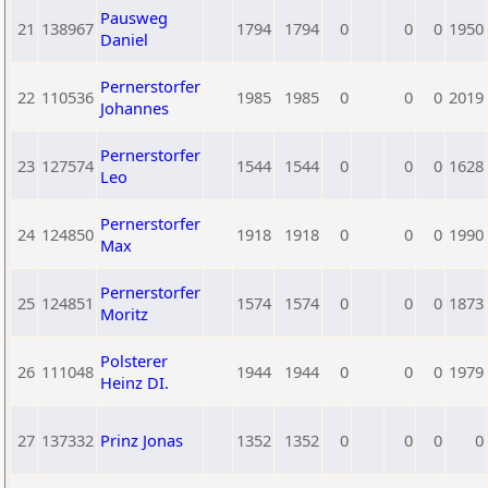
Pausweg
21
138967
1794
1794
0
0
0
1950
Daniel
Pernerstorfer
22
110536
1985
1985
0
0
0
2019
Johannes
Pernerstorfer
23
127574
1544
1544
0
0
0
1628
Leo
Pernerstorfer
24
124850
1918
1918
0
0
0
1990
Max
Pernerstorfer
25
124851
1574
1574
0
0
0
1873
Moritz
Polsterer
26
111048
1944
1944
0
0
0
1979
Heinz DI.
27
137332
Prinz Jonas
1352
1352
0
0
0
0