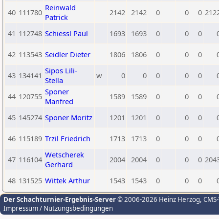
Reinwald
40
111780
2142
2142
0
0
0
212
Patrick
41
112748
Schiessl Paul
1693
1693
0
0
0
42
113543
Seidler Dieter
1806
1806
0
0
0
Sipos Lili-
43
134141
w
0
0
0
0
0
Stella
Sponer
44
120755
1589
1589
0
0
0
Manfred
45
145274
Sponer Moritz
1201
1201
0
0
0
46
115189
Trzil Friedrich
1713
1713
0
0
0
Wetscherek
47
116104
2004
2004
0
0
0
204
Gerhard
48
131525
Wittek Arthur
1543
1543
0
0
0
Der Schachturnier-Ergebnis-Server
© 2006-2026 Heinz Herzog
, CMS
Impressum / Nutzungsbedingungen