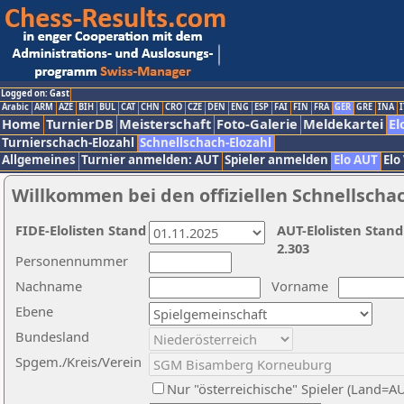
Logged on: Gast
Arabic
ARM
AZE
BIH
BUL
CAT
CHN
CRO
CZE
DEN
ENG
ESP
FAI
FIN
FRA
GER
GRE
INA
I
Home
TurnierDB
Meisterschaft
Foto-Galerie
Meldekartei
El
Turnierschach-Elozahl
Schnellschach-Elozahl
Allgemeines
Turnier anmelden: AUT
Spieler anmelden
Elo AUT
Elo
Willkommen bei den offiziellen Schnellscha
FIDE-Elolisten Stand
AUT-Elolisten Stand
2.303
Personennummer
Nachname
Vorname
Ebene
Bundesland
Spgem./Kreis/Verein
Nur "österreichische" Spieler (Land=A