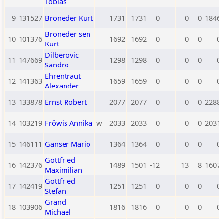
Tobias
9
131527
Broneder Kurt
1731
1731
0
0
0
184
Broneder sen
10
101376
1692
1692
0
0
0
Kurt
Dilberovic
11
147669
1298
1298
0
0
0
Sandro
Ehrentraut
12
141363
1659
1659
0
0
0
Alexander
13
133878
Ernst Robert
2077
2077
0
0
0
228
14
103219
Fröwis Annika
w
2033
2033
0
0
0
203
15
146111
Ganser Mario
1364
1364
0
0
0
Gottfried
16
142376
1489
1501
-12
13
8
160
Maximilian
Gottfried
17
142419
1251
1251
0
0
0
Stefan
Grand
18
103906
1816
1816
0
0
0
Michael