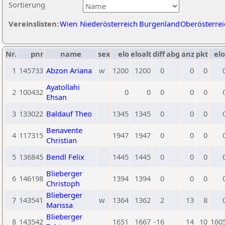
Sortierung
Vereinslisten:
Wien
Niederösterreich
Burgenland
Oberösterrei
Nr.
pnr
name
sex
elo
eloalt
diff
abg
anz
pkt
elo
1
145733
Abzon Ariana
w
1200
1200
0
0
0
Ayatollahi
2
100432
0
0
0
0
0
Ehsan
3
133022
Baldauf Theo
1345
1345
0
0
0
Benavente
4
117315
1947
1947
0
0
0
Christian
5
136845
Bendl Felix
1445
1445
0
0
0
Blieberger
6
146198
1394
1394
0
0
0
Christoph
Blieberger
7
143541
w
1364
1362
2
13
8
Marissa
Blieberger
8
143542
1651
1667
-16
14
10
160