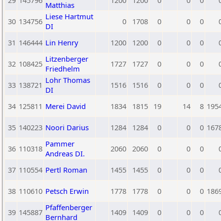
29
145796
1200
1200
0
0
0
Matthias
Liese Hartmut
30
134756
0
1708
0
0
0
DI
31
146444
Lin Henry
1200
1200
0
0
0
Litzenberger
32
108425
1727
1727
0
0
0
Friedhelm
Lohr Thomas
33
138721
1516
1516
0
0
0
DI
34
125811
Merei David
1834
1815
19
14
8
195
35
140223
Noori Darius
1284
1284
0
0
0
167
Pammer
36
110318
2060
2060
0
0
0
Andreas DI.
37
110554
Pertl Roman
1455
1455
0
0
0
38
110610
Petsch Erwin
1778
1778
0
0
0
186
Pfaffenberger
39
145887
1409
1409
0
0
0
Bernhard