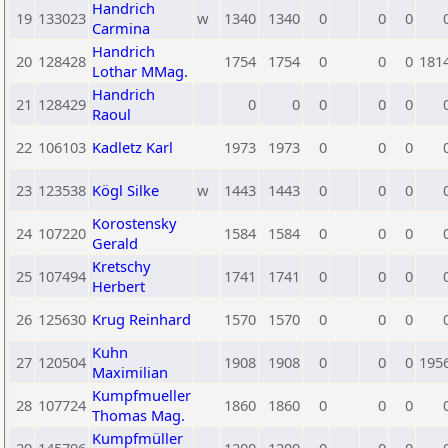
Handrich
19
133023
w
1340
1340
0
0
0
Carmina
Handrich
20
128428
1754
1754
0
0
0
181
Lothar MMag.
Handrich
21
128429
0
0
0
0
0
Raoul
22
106103
Kadletz Karl
1973
1973
0
0
0
23
123538
Kögl Silke
w
1443
1443
0
0
0
Korostensky
24
107220
1584
1584
0
0
0
Gerald
Kretschy
25
107494
1741
1741
0
0
0
Herbert
26
125630
Krug Reinhard
1570
1570
0
0
0
Kuhn
27
120504
1908
1908
0
0
0
195
Maximilian
Kumpfmueller
28
107724
1860
1860
0
0
0
Thomas Mag.
Kumpfmüller