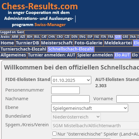
Logged on: Gast
Arabic
ARM
AZE
BIH
BUL
CAT
CHN
CRO
CZE
DEN
ENG
ESP
FAI
FIN
FRA
GER
GRE
INA
I
Home
TurnierDB
Meisterschaft
Foto-Galerie
Meldekartei
El
Turnierschach-Elozahl
Schnellschach-Elozahl
Allgemeines
Turnier anmelden: AUT
Spieler anmelden
Elo AUT
Elo
Willkommen bei den offiziellen Schnellscha
FIDE-Elolisten Stand
AUT-Elolisten Stand
2.303
Personennummer
Nachname
Vorname
Ebene
Bundesland
Spgem./Kreis/Verein
Nur "österreichische" Spieler (Land=A