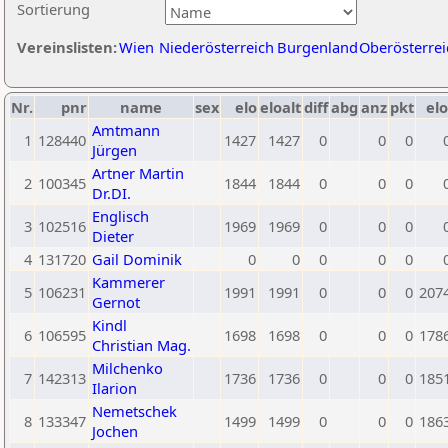
Sortierung
Vereinslisten:
Wien
Niederösterreich
Burgenland
Oberösterrei
Nr.
pnr
name
sex
elo
eloalt
diff
abg
anz
pkt
elo
Amtmann
1
128440
1427
1427
0
0
0
Jürgen
Artner Martin
2
100345
1844
1844
0
0
0
Dr.DI.
Englisch
3
102516
1969
1969
0
0
0
Dieter
4
131720
Gail Dominik
0
0
0
0
0
Kammerer
5
106231
1991
1991
0
0
0
207
Gernot
Kindl
6
106595
1698
1698
0
0
0
178
Christian Mag.
Milchenko
7
142313
1736
1736
0
0
0
185
Ilarion
Nemetschek
8
133347
1499
1499
0
0
0
186
Jochen