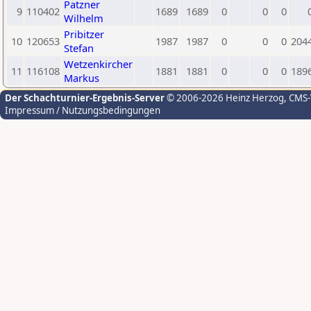
Patzner
9
110402
1689
1689
0
0
0
Wilhelm
Pribitzer
10
120653
1987
1987
0
0
0
204
Stefan
Wetzenkircher
11
116108
1881
1881
0
0
0
189
Markus
Der Schachturnier-Ergebnis-Server
© 2006-2026 Heinz Herzog
, CMS
Impressum / Nutzungsbedingungen