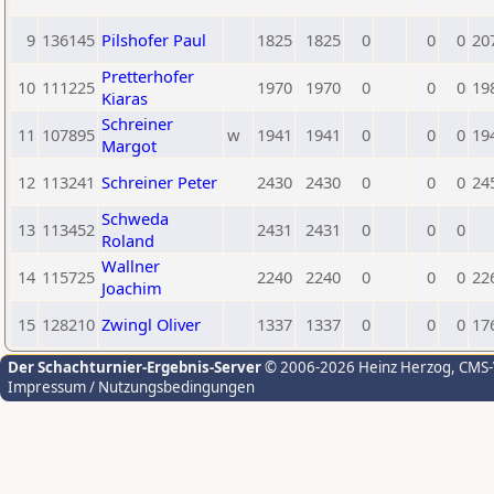
9
136145
Pilshofer Paul
1825
1825
0
0
0
20
Pretterhofer
10
111225
1970
1970
0
0
0
19
Kiaras
Schreiner
11
107895
w
1941
1941
0
0
0
19
Margot
12
113241
Schreiner Peter
2430
2430
0
0
0
24
Schweda
13
113452
2431
2431
0
0
0
Roland
Wallner
14
115725
2240
2240
0
0
0
22
Joachim
15
128210
Zwingl Oliver
1337
1337
0
0
0
17
Der Schachturnier-Ergebnis-Server
© 2006-2026 Heinz Herzog
, CMS
Impressum / Nutzungsbedingungen