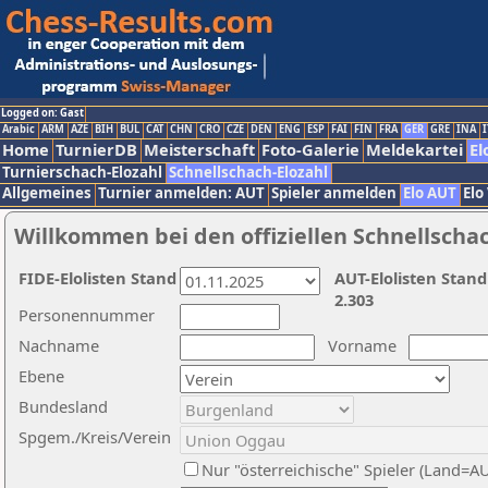
Logged on: Gast
Arabic
ARM
AZE
BIH
BUL
CAT
CHN
CRO
CZE
DEN
ENG
ESP
FAI
FIN
FRA
GER
GRE
INA
I
Home
TurnierDB
Meisterschaft
Foto-Galerie
Meldekartei
El
Turnierschach-Elozahl
Schnellschach-Elozahl
Allgemeines
Turnier anmelden: AUT
Spieler anmelden
Elo AUT
Elo
Willkommen bei den offiziellen Schnellscha
FIDE-Elolisten Stand
AUT-Elolisten Stand
2.303
Personennummer
Nachname
Vorname
Ebene
Bundesland
Spgem./Kreis/Verein
Nur "österreichische" Spieler (Land=A