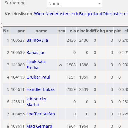
Sortierung
Vereinslisten:
Wien
Niederösterreich
Burgenland
Oberösterrei
Nr.
pnr
name
sex
elo
eloalt
diff
abg
anz
pkt
el
1
100528
Balinov Ilia
2436
2436
0
0
0
24
2
100539
Banas Jan
0
0
0
0
0
22
Deak-Sala
3
141080
w
1888
1888
0
0
0
20
Emilia
4
104119
Gruber Paul
1951
1951
0
0
0
5
104611
Handler Lukas
2339
2339
0
0
0
23
Jablonicky
6
123311
0
0
0
0
0
23
Martin
7
108456
Loeffler Stefan
0
0
0
0
0
22
8
108611
Mad Gerhard
1964
1964
0
0
0