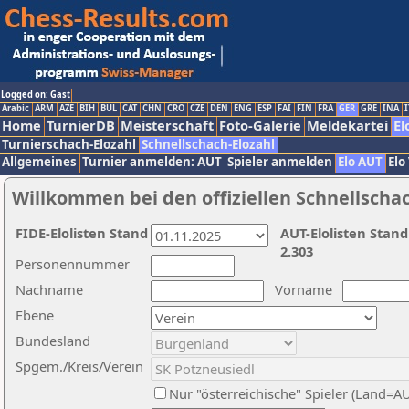
Logged on: Gast
Arabic
ARM
AZE
BIH
BUL
CAT
CHN
CRO
CZE
DEN
ENG
ESP
FAI
FIN
FRA
GER
GRE
INA
I
Home
TurnierDB
Meisterschaft
Foto-Galerie
Meldekartei
El
Turnierschach-Elozahl
Schnellschach-Elozahl
Allgemeines
Turnier anmelden: AUT
Spieler anmelden
Elo AUT
Elo
Willkommen bei den offiziellen Schnellscha
FIDE-Elolisten Stand
AUT-Elolisten Stand
2.303
Personennummer
Nachname
Vorname
Ebene
Bundesland
Spgem./Kreis/Verein
Nur "österreichische" Spieler (Land=A