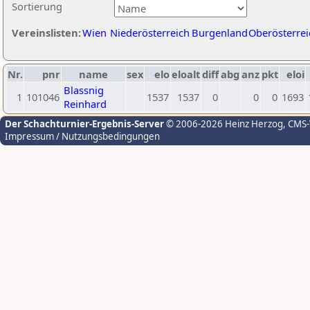
Sortierung
Vereinslisten:
Wien
Niederösterreich
Burgenland
Oberösterrei
Nr.
pnr
name
sex
elo
eloalt
diff
abg
anz
pkt
eloi
Blassnig
1
101046
1537
1537
0
0
0
1693
Reinhard
Der Schachturnier-Ergebnis-Server
© 2006-2026 Heinz Herzog
, CMS
Impressum / Nutzungsbedingungen