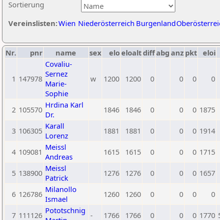
Sortierung
Vereinslisten:
Wien
Niederösterreich
Burgenland
Oberösterrei
Nr.
pnr
name
sex
elo
eloalt
diff
abg
anz
pkt
eloi
Covaliu-
Sernez
1
147978
w
1200
1200
0
0
0
0
Marie-
Sophie
Hrdina Karl
2
105570
1846
1846
0
0
0
1875
Dr.
Karall
3
106305
1881
1881
0
0
0
1914
Lorenz
Meissl
4
109081
1615
1615
0
0
0
1715
Andreas
Meissl
5
138900
1276
1276
0
0
0
1657
Patrick
Milanollo
6
126786
1260
1260
0
0
0
0
Ismael
Pototschnig
7
111126
-
1766
1766
0
0
0
1770