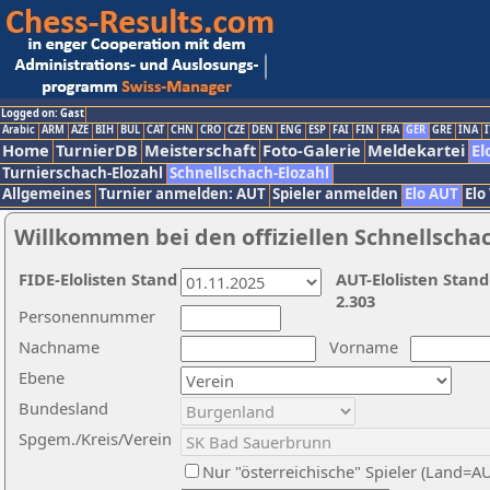
Logged on: Gast
Arabic
ARM
AZE
BIH
BUL
CAT
CHN
CRO
CZE
DEN
ENG
ESP
FAI
FIN
FRA
GER
GRE
INA
I
Home
TurnierDB
Meisterschaft
Foto-Galerie
Meldekartei
El
Turnierschach-Elozahl
Schnellschach-Elozahl
Allgemeines
Turnier anmelden: AUT
Spieler anmelden
Elo AUT
Elo
Willkommen bei den offiziellen Schnellscha
FIDE-Elolisten Stand
AUT-Elolisten Stand
2.303
Personennummer
Nachname
Vorname
Ebene
Bundesland
Spgem./Kreis/Verein
Nur "österreichische" Spieler (Land=A