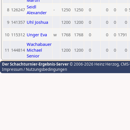
Martin
Seidl
8
126247
-
1250
1250
0
0
0
0
Alexander
9
141357
Uhl Joshua
1200
1200
0
0
0
0
10
115312
Unger Eva
w
1768
1768
0
0
0
1791
Wachabauer
11
144814
Michael
1200
1200
0
0
0
0
Senior
Der Schachturnier-Ergebnis-Server
© 2006-2026 Heinz Herzog
, CMS
Impressum / Nutzungsbedingungen