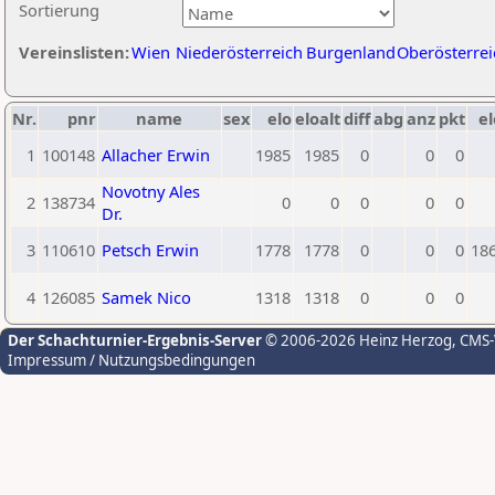
Sortierung
Vereinslisten:
Wien
Niederösterreich
Burgenland
Oberösterrei
Nr.
pnr
name
sex
elo
eloalt
diff
abg
anz
pkt
el
1
100148
Allacher Erwin
1985
1985
0
0
0
Novotny Ales
2
138734
0
0
0
0
0
Dr.
3
110610
Petsch Erwin
1778
1778
0
0
0
18
4
126085
Samek Nico
1318
1318
0
0
0
Der Schachturnier-Ergebnis-Server
© 2006-2026 Heinz Herzog
, CMS
Impressum / Nutzungsbedingungen