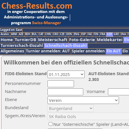
Logged on: Gast
Arabic
ARM
AZE
BIH
BUL
CAT
CHN
CRO
CZE
DEN
ENG
ESP
FAI
FIN
FRA
GER
GRE
INA
I
Home
TurnierDB
Meisterschaft
Foto-Galerie
Meldekartei
El
Turnierschach-Elozahl
Schnellschach-Elozahl
Allgemeines
Turnier anmelden: AUT
Spieler anmelden
Elo AUT
Elo
Willkommen bei den offiziellen Schnellscha
FIDE-Elolisten Stand
AUT-Elolisten Stand
2.303
Personennummer
Nachname
Vorname
Ebene
Bundesland
Spgem./Kreis/Verein
Nur "österreichische" Spieler (Land=A