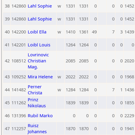
38
142860
Lahl Sophie
w
1331
1331
0
0
0
1452
39
142860
Lahl Sophie
w
1331
1331
0
0
0
1452
40
142200
Loibl Ella
w
1410
1361
49
7
3
1439
41
142201
Loibl Louis
1264
1264
0
0
0
0
Lovrinovic
42
108512
Christian
2085
2085
0
0
0
2020
Mag.
43
109252
Mira Helene
w
2022
2022
0
0
0
1968
Perner
44
141482
w
1284
1284
0
7
1
1436
Christa
Prinz
45
111262
1839
1839
0
0
0
1855
Nikolaus
46
131396
Rubil Marko
0
0
0
0
0
2229
Ruisz
47
112257
1870
1870
0
0
0
1941
Johannes