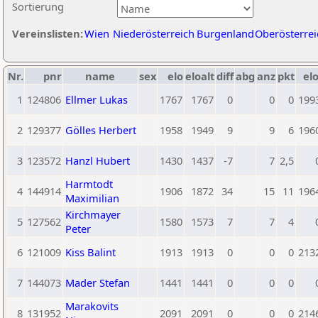
Sortierung
Vereinslisten:
Wien
Niederösterreich
Burgenland
Oberösterrei
Nr.
pnr
name
sex
elo
eloalt
diff
abg
anz
pkt
elo
1
124806
Ellmer Lukas
1767
1767
0
0
0
199
2
129377
Gölles Herbert
1958
1949
9
9
6
196
3
123572
Hanzl Hubert
1430
1437
-7
7
2,5
Harmtodt
4
144914
1906
1872
34
15
11
196
Maximilian
Kirchmayer
5
127562
1580
1573
7
7
4
Peter
6
121009
Kiss Balint
1913
1913
0
0
0
213
7
144073
Mader Stefan
1441
1441
0
0
0
Marakovits
8
131952
2091
2091
0
0
0
214