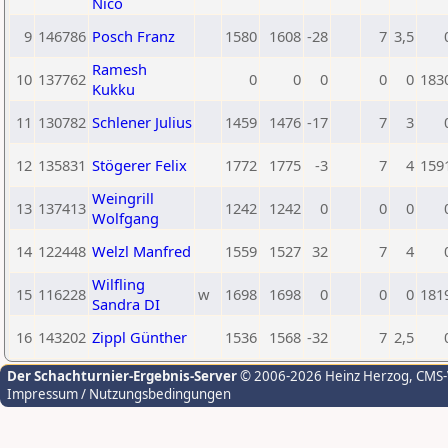
Nico
9
146786
Posch Franz
1580
1608
-28
7
3,5
Ramesh
10
137762
0
0
0
0
0
183
Kukku
11
130782
Schlener Julius
1459
1476
-17
7
3
12
135831
Stögerer Felix
1772
1775
-3
7
4
159
Weingrill
13
137413
1242
1242
0
0
0
Wolfgang
14
122448
Welzl Manfred
1559
1527
32
7
4
Wilfling
15
116228
w
1698
1698
0
0
0
181
Sandra DI
16
143202
Zippl Günther
1536
1568
-32
7
2,5
Der Schachturnier-Ergebnis-Server
© 2006-2026 Heinz Herzog
, CMS
Impressum / Nutzungsbedingungen