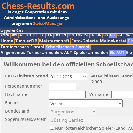
Logged on: Gast
Arabic
ARM
AZE
BIH
BUL
CAT
CHN
CRO
CZE
DEN
ENG
ESP
FAI
FIN
FRA
GER
GRE
INA
I
Home
TurnierDB
Meisterschaft
Foto-Galerie
Meldekartei
El
Turnierschach-Elozahl
Schnellschach-Elozahl
Allgemeines
Turnier anmelden: AUT
Spieler anmelden
Elo AUT
Elo
Willkommen bei den offiziellen Schnellscha
FIDE-Elolisten Stand
AUT-Elolisten Stand
2.303
Personennummer
Nachname
Vorname
Ebene
Bundesland
Spgem./Kreis/Verein
Nur "österreichische" Spieler (Land=A