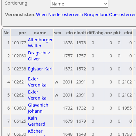
Sortierung
Vereinslisten:
Wien
Niederösterreich
Burgenland
Oberösterrei
Nr.
pnr
name
sex
elo
eloalt
diff
abg
anz
pkt
eloi
Altenburger
1
100177
1878
1878
0
0
0
0
1
Walter
Dragschitz
2
102060
1757
1757
0
0
0
0
1
Oliver
3
102338
Eglsäer Karl
1572
1572
0
0
0
0
1
Exler
4
102621
w
2091
2091
0
0
0
2102
1
Veronika
Exler
5
102621
w
2091
2091
0
0
0
2102
1
Veronika
Glavanich
6
103683
1732
1732
0
0
0
1955
1
Johann
Kain
7
106125
1679
1679
0
0
0
0
1
Gerhard
Köcher
8
106930
1648
1648
0
0
0
1798
1