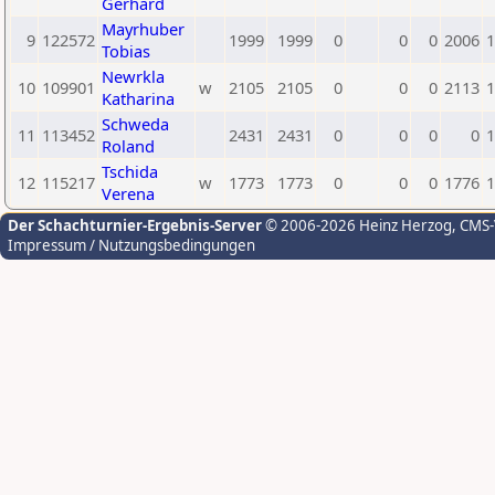
Gerhard
Mayrhuber
9
122572
1999
1999
0
0
0
2006
1
Tobias
Newrkla
10
109901
w
2105
2105
0
0
0
2113
1
Katharina
Schweda
11
113452
2431
2431
0
0
0
0
1
Roland
Tschida
12
115217
w
1773
1773
0
0
0
1776
1
Verena
Der Schachturnier-Ergebnis-Server
© 2006-2026 Heinz Herzog
, CMS
Impressum / Nutzungsbedingungen