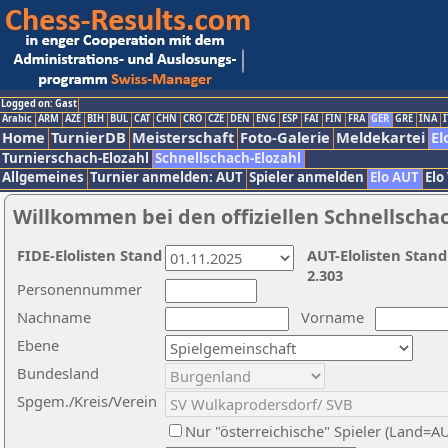
Logged on: Gast
Arabic
ARM
AZE
BIH
BUL
CAT
CHN
CRO
CZE
DEN
ENG
ESP
FAI
FIN
FRA
GER
GRE
INA
I
Home
TurnierDB
Meisterschaft
Foto-Galerie
Meldekartei
El
Turnierschach-Elozahl
Schnellschach-Elozahl
Allgemeines
Turnier anmelden: AUT
Spieler anmelden
Elo AUT
Elo
Willkommen bei den offiziellen Schnellscha
FIDE-Elolisten Stand
AUT-Elolisten Stand
2.303
Personennummer
Nachname
Vorname
Ebene
Bundesland
Spgem./Kreis/Verein
Nur "österreichische" Spieler (Land=A