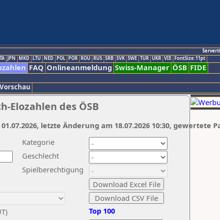
Servert
TA
JPN
MKD
LTU
NED
POL
POR
ROU
RUS
SRB
SVK
SWE
TUR
UKR
VIE
FontSize:11pt
ozahlen
FAQ
Onlineanmeldung
Swiss-Manager
ÖSB
FIDE
 Vorschau
ch-Elozahlen des ÖSB
 01.07.2026, letzte Änderung am 18.07.2026 10:30, gewertete P
Kategorie
Geschlecht
Spielberechtigung
Top 100
UT)