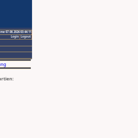
ime 07.08.2026 03:44:11
Login
Logout
artien: