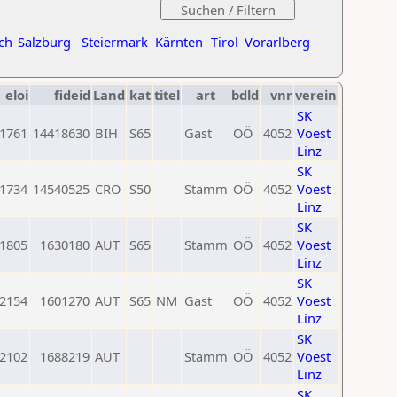
ch
Salzburg
Steiermark
Kärnten
Tirol
Vorarlberg
eloi
fideid
Land
kat
titel
art
bdld
vnr
verein
SK
1761
14418630
BIH
S65
Gast
OÖ
4052
Voest
Linz
SK
1734
14540525
CRO
S50
Stamm
OÖ
4052
Voest
Linz
SK
1805
1630180
AUT
S65
Stamm
OÖ
4052
Voest
Linz
SK
2154
1601270
AUT
S65
NM
Gast
OÖ
4052
Voest
Linz
SK
2102
1688219
AUT
Stamm
OÖ
4052
Voest
Linz
SK