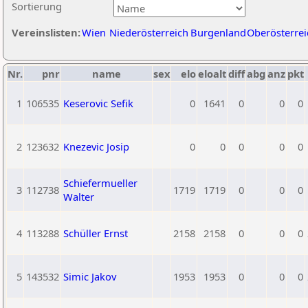
Sortierung
Vereinslisten:
Wien
Niederösterreich
Burgenland
Oberösterrei
Nr.
pnr
name
sex
elo
eloalt
diff
abg
anz
pkt
1
106535
Keserovic Sefik
0
1641
0
0
0
2
123632
Knezevic Josip
0
0
0
0
0
Schiefermueller
3
112738
1719
1719
0
0
0
Walter
4
113288
Schüller Ernst
2158
2158
0
0
0
5
143532
Simic Jakov
1953
1953
0
0
0