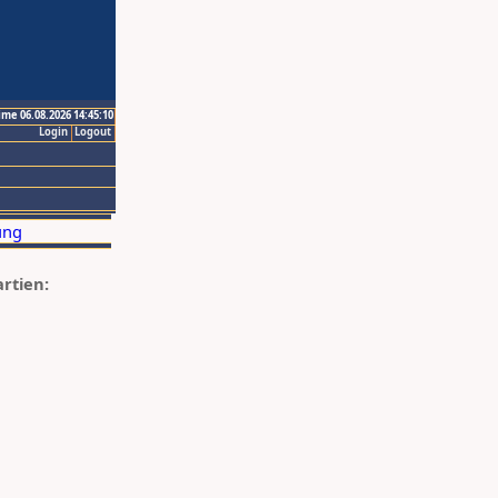
ime 06.08.2026 14:45:10
Login
Logout
artien: