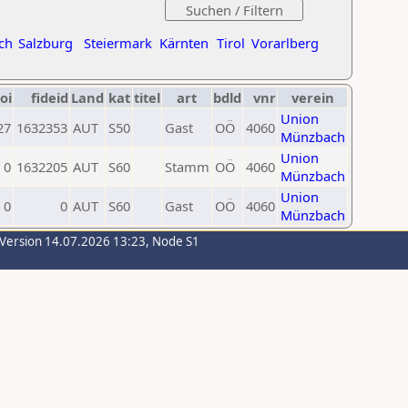
ch
Salzburg
Steiermark
Kärnten
Tirol
Vorarlberg
oi
fideid
Land
kat
titel
art
bdld
vnr
verein
Union
27
1632353
AUT
S50
Gast
OÖ
4060
Münzbach
Union
0
1632205
AUT
S60
Stamm
OÖ
4060
Münzbach
Union
0
0
AUT
S60
Gast
OÖ
4060
Münzbach
-Version 14.07.2026 13:23, Node S1