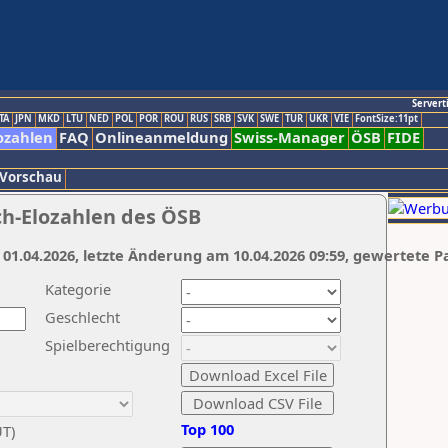
Servert
TA
JPN
MKD
LTU
NED
POL
POR
ROU
RUS
SRB
SVK
SWE
TUR
UKR
VIE
FontSize:11pt
ozahlen
FAQ
Onlineanmeldung
Swiss-Manager
ÖSB
FIDE
 Vorschau
ch-Elozahlen des ÖSB
 01.04.2026, letzte Änderung am 10.04.2026 09:59, gewertete P
Kategorie
Geschlecht
Spielberechtigung
Top 100
UT)