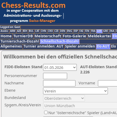
Logged on: Gast
Arabic
ARM
AZE
BIH
BUL
CAT
CHN
CRO
CZE
DEN
ENG
ESP
FAI
FIN
FRA
GER
GRE
INA
I
Home
TurnierDB
Meisterschaft
Foto-Galerie
Meldekartei
El
Turnierschach-Elozahl
Schnellschach-Elozahl
Allgemeines
Turnier anmelden: AUT
Spieler anmelden
Elo AUT
Elo
Willkommen bei den offiziellen Schnellscha
FIDE-Elolisten Stand
AUT-Elolisten Stand
2.226
Personennummer
Nachname
Vorname
Ebene
Bundesland
Spgem./Kreis/Verein
Nur "österreichische" Spieler (Land=A