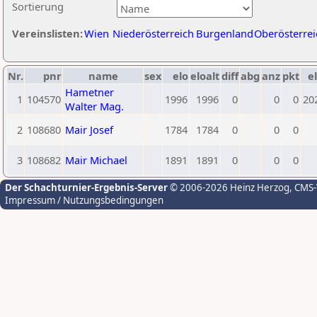
Sortierung
Vereinslisten:
Wien
Niederösterreich
Burgenland
Oberösterrei
Nr.
pnr
name
sex
elo
eloalt
diff
abg
anz
pkt
el
Hametner
1
104570
1996
1996
0
0
0
20
Walter Mag.
2
108680
Mair Josef
1784
1784
0
0
0
3
108682
Mair Michael
1891
1891
0
0
0
Der Schachturnier-Ergebnis-Server
© 2006-2026 Heinz Herzog
, CMS
Impressum / Nutzungsbedingungen