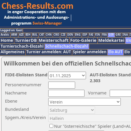
Logged on: Gast
Arabic
ARM
AZE
BIH
BUL
CAT
CHN
CRO
CZE
DEN
ENG
ESP
FAI
FIN
FRA
GER
GRE
INA
I
Home
TurnierDB
Meisterschaft
Foto-Galerie
Meldekartei
El
Turnierschach-Elozahl
Schnellschach-Elozahl
Allgemeines
Turnier anmelden: AUT
Spieler anmelden
Elo AUT
Elo
Willkommen bei den offiziellen Schnellscha
FIDE-Elolisten Stand
AUT-Elolisten Stand
2.303
Personennummer
Nachname
Vorname
Ebene
Bundesland
Spgem./Kreis/Verein
Nur "österreichische" Spieler (Land=A