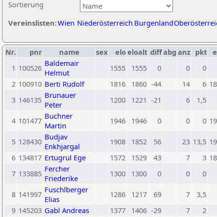
Sortierung
Vereinslisten:
Wien
Niederösterreich
Burgenland
Oberösterrei
Nr.
pnr
name
sex
elo
eloalt
diff
abg
anz
pkt
e
Baldemair
1
100526
1555
1555
0
0
0
Helmut
2
100910
Berti Rudolf
1816
1860
-44
14
6
18
Brunauer
3
146135
1200
1221
-21
6
1,5
Peter
Buchner
4
101477
1946
1946
0
0
0
19
Martin
Budjav
5
128430
1908
1852
56
23
13,5
19
Enkhjargal
6
134817
Ertugrul Ege
1572
1529
43
7
3
18
Fercher
7
133885
1300
1300
0
0
0
Friederike
Fuschlberger
8
141997
1286
1217
69
7
3,5
Elias
9
145203
Gabl Andreas
1377
1406
-29
7
2