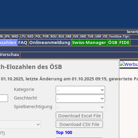
Servert
TA
JPN
MKD
LTU
NED
POL
POR
ROU
RUS
SRB
SVK
SWE
TUR
UKR
VIE
FontSize:11pt
ozahlen
FAQ
Onlineanmeldung
Swiss-Manager
ÖSB
FIDE
 Vorschau
ch-Elozahlen des ÖSB
 01.10.2025, letzte Änderung am 01.10.2025 09:19, gewertete P
Kategorie
Geschlecht
Spielberechtigung
Top 100
UT)