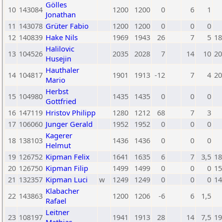
Gölles
10
143084
1200
1200
0
6
1
Jonathan
11
143078
Grüter Fabio
1200
1200
0
0
0
12
140839
Hake Nils
1969
1943
26
7
5
18
Halilovic
13
104526
2035
2028
7
14
10
20
Husejin
Hauthaler
14
104817
1901
1913
-12
7
4
20
Mario
Herbst
15
104980
1435
1435
0
0
0
Gottfried
16
147119
Hristov Philipp
1280
1212
68
7
3
17
106060
Junger Gerald
1952
1952
0
0
0
Kagerer
18
138103
1436
1436
0
0
0
Helmut
19
126752
Kipman Felix
1641
1635
6
7
3,5
18
20
126750
Kipman Filip
1499
1499
0
0
0
15
21
132357
Kipman Luci
w
1249
1249
0
0
0
14
Klabacher
22
143863
1200
1206
-6
6
1,5
Rafael
Leitner
23
108197
1941
1913
28
14
7,5
19