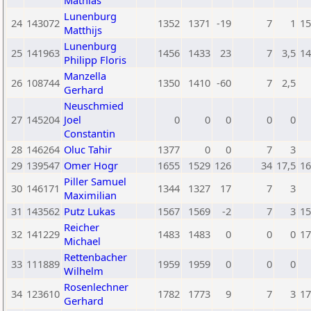
Mathias
Lunenburg
24
143072
1352
1371
-19
7
1
15
Matthijs
Lunenburg
25
141963
1456
1433
23
7
3,5
14
Philipp Floris
Manzella
26
108744
1350
1410
-60
7
2,5
Gerhard
Neuschmied
27
145204
Joel
0
0
0
0
0
Constantin
28
146264
Oluc Tahir
1377
0
0
7
3
29
139547
Omer Hogr
1655
1529
126
34
17,5
16
Piller Samuel
30
146171
1344
1327
17
7
3
Maximilian
31
143562
Putz Lukas
1567
1569
-2
7
3
15
Reicher
32
141229
1483
1483
0
0
0
17
Michael
Rettenbacher
33
111889
1959
1959
0
0
0
Wilhelm
Rosenlechner
34
123610
1782
1773
9
7
3
17
Gerhard