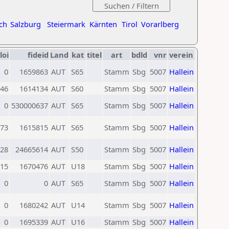
ch
Salzburg
Steiermark
Kärnten
Tirol
Vorarlberg
loi
fideid
Land
kat
titel
art
bdld
vnr
verein
0
1659863
AUT
S65
Stamm
Sbg
5007
Hallein
46
1614134
AUT
S60
Stamm
Sbg
5007
Hallein
0
530000637
AUT
S65
Stamm
Sbg
5007
Hallein
73
1615815
AUT
S65
Stamm
Sbg
5007
Hallein
28
24665614
AUT
S50
Stamm
Sbg
5007
Hallein
15
1670476
AUT
U18
Stamm
Sbg
5007
Hallein
0
0
AUT
S65
Stamm
Sbg
5007
Hallein
0
1680242
AUT
U14
Stamm
Sbg
5007
Hallein
0
1695339
AUT
U16
Stamm
Sbg
5007
Hallein