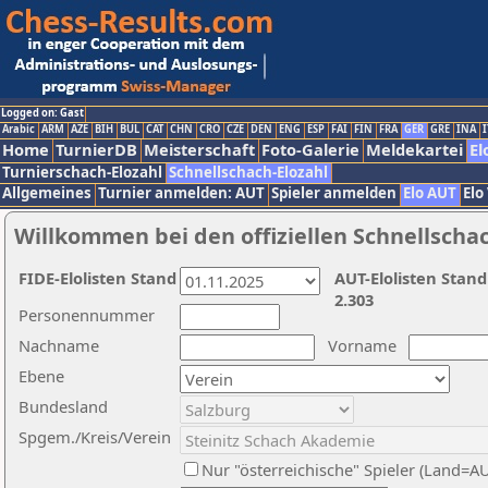
Logged on: Gast
Arabic
ARM
AZE
BIH
BUL
CAT
CHN
CRO
CZE
DEN
ENG
ESP
FAI
FIN
FRA
GER
GRE
INA
I
Home
TurnierDB
Meisterschaft
Foto-Galerie
Meldekartei
El
Turnierschach-Elozahl
Schnellschach-Elozahl
Allgemeines
Turnier anmelden: AUT
Spieler anmelden
Elo AUT
Elo
Willkommen bei den offiziellen Schnellscha
FIDE-Elolisten Stand
AUT-Elolisten Stand
2.303
Personennummer
Nachname
Vorname
Ebene
Bundesland
Spgem./Kreis/Verein
Nur "österreichische" Spieler (Land=A