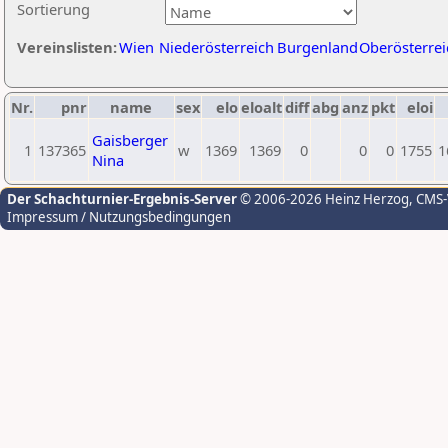
Sortierung
Vereinslisten:
Wien
Niederösterreich
Burgenland
Oberösterrei
Nr.
pnr
name
sex
elo
eloalt
diff
abg
anz
pkt
eloi
Gaisberger
1
137365
w
1369
1369
0
0
0
1755
1
Nina
Der Schachturnier-Ergebnis-Server
© 2006-2026 Heinz Herzog
, CMS
Impressum / Nutzungsbedingungen