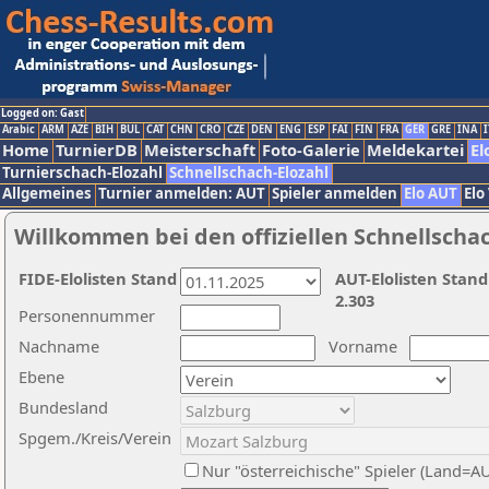
Logged on: Gast
Arabic
ARM
AZE
BIH
BUL
CAT
CHN
CRO
CZE
DEN
ENG
ESP
FAI
FIN
FRA
GER
GRE
INA
I
Home
TurnierDB
Meisterschaft
Foto-Galerie
Meldekartei
El
Turnierschach-Elozahl
Schnellschach-Elozahl
Allgemeines
Turnier anmelden: AUT
Spieler anmelden
Elo AUT
Elo
Willkommen bei den offiziellen Schnellscha
FIDE-Elolisten Stand
AUT-Elolisten Stand
2.303
Personennummer
Nachname
Vorname
Ebene
Bundesland
Spgem./Kreis/Verein
Nur "österreichische" Spieler (Land=A