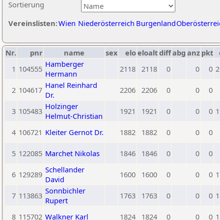
Sortierung
Vereinslisten:
Wien
Niederösterreich
Burgenland
Oberösterrei
Nr.
pnr
name
sex
elo
eloalt
diff
abg
anz
pkt
Hamberger
1
104555
2118
2118
0
0
0
2
Hermann
Hanel Reinhard
2
104617
2206
2206
0
0
0
Dr.
Holzinger
3
105483
1921
1921
0
0
0
1
Helmut-Christian
4
106721
Kleiter Gernot Dr.
1882
1882
0
0
0
5
122085
Marchet Nikolas
1846
1846
0
0
0
Schellander
6
129289
1600
1600
0
0
0
1
David
Sonnbichler
7
113863
1763
1763
0
0
0
1
Rupert
8
115702
Walkner Karl
1824
1824
0
0
0
1