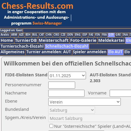
Logged on: Gast
Arabic
ARM
AZE
BIH
BUL
CAT
CHN
CRO
CZE
DEN
ENG
ESP
FAI
FIN
FRA
GER
GRE
INA
I
Home
TurnierDB
Meisterschaft
Foto-Galerie
Meldekartei
El
Turnierschach-Elozahl
Schnellschach-Elozahl
Allgemeines
Turnier anmelden: AUT
Spieler anmelden
Elo AUT
Elo
Willkommen bei den offiziellen Schnellscha
FIDE-Elolisten Stand
AUT-Elolisten Stand
2.303
Personennummer
Nachname
Vorname
Ebene
Bundesland
Spgem./Kreis/Verein
Nur "österreichische" Spieler (Land=A