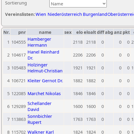
Sortierung
Vereinslisten:
Wien
Niederösterreich
Burgenland
Oberösterrei
Nr.
pnr
name
sex
elo
eloalt
diff
abg
anz
pkt
Hamberger
1
104555
2118
2118
0
0
0
2
Hermann
Hanel Reinhard
2
104617
2206
2206
0
0
0
Dr.
Holzinger
3
105483
1921
1921
0
0
0
1
Helmut-Christian
4
106721
Kleiter Gernot Dr.
1882
1882
0
0
0
5
122085
Marchet Nikolas
1846
1846
0
0
0
Schellander
6
129289
1600
1600
0
0
0
1
David
Sonnbichler
7
113863
1763
1763
0
0
0
1
Rupert
8
115702
Walkner Karl
1824
1824
0
0
0
1