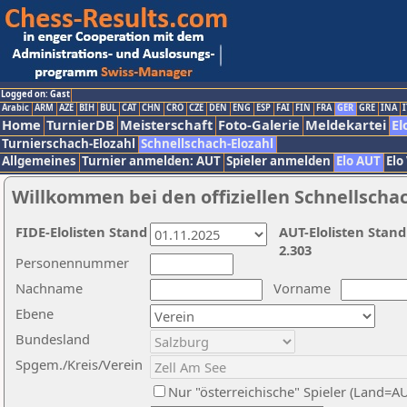
Logged on: Gast
Arabic
ARM
AZE
BIH
BUL
CAT
CHN
CRO
CZE
DEN
ENG
ESP
FAI
FIN
FRA
GER
GRE
INA
I
Home
TurnierDB
Meisterschaft
Foto-Galerie
Meldekartei
El
Turnierschach-Elozahl
Schnellschach-Elozahl
Allgemeines
Turnier anmelden: AUT
Spieler anmelden
Elo AUT
Elo
Willkommen bei den offiziellen Schnellscha
FIDE-Elolisten Stand
AUT-Elolisten Stand
2.303
Personennummer
Nachname
Vorname
Ebene
Bundesland
Spgem./Kreis/Verein
Nur "österreichische" Spieler (Land=A