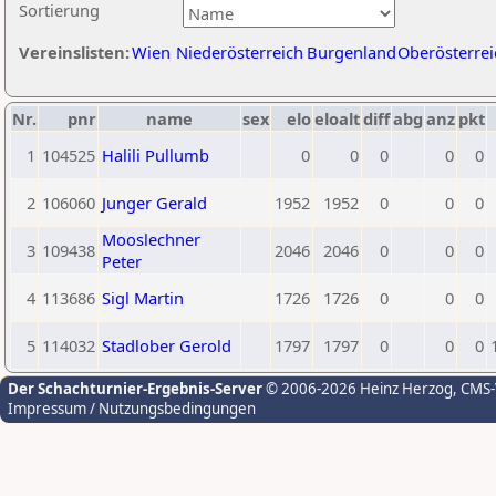
Sortierung
Vereinslisten:
Wien
Niederösterreich
Burgenland
Oberösterrei
Nr.
pnr
name
sex
elo
eloalt
diff
abg
anz
pkt
1
104525
Halili Pullumb
0
0
0
0
0
2
106060
Junger Gerald
1952
1952
0
0
0
Mooslechner
3
109438
2046
2046
0
0
0
Peter
4
113686
Sigl Martin
1726
1726
0
0
0
5
114032
Stadlober Gerold
1797
1797
0
0
0
Der Schachturnier-Ergebnis-Server
© 2006-2026 Heinz Herzog
, CMS
Impressum / Nutzungsbedingungen