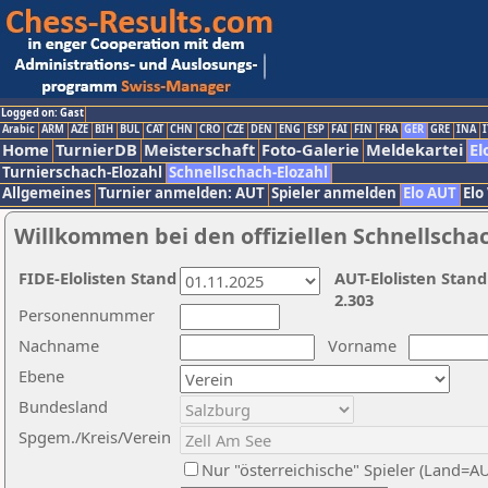
Logged on: Gast
Arabic
ARM
AZE
BIH
BUL
CAT
CHN
CRO
CZE
DEN
ENG
ESP
FAI
FIN
FRA
GER
GRE
INA
I
Home
TurnierDB
Meisterschaft
Foto-Galerie
Meldekartei
El
Turnierschach-Elozahl
Schnellschach-Elozahl
Allgemeines
Turnier anmelden: AUT
Spieler anmelden
Elo AUT
Elo
Willkommen bei den offiziellen Schnellscha
FIDE-Elolisten Stand
AUT-Elolisten Stand
2.303
Personennummer
Nachname
Vorname
Ebene
Bundesland
Spgem./Kreis/Verein
Nur "österreichische" Spieler (Land=A