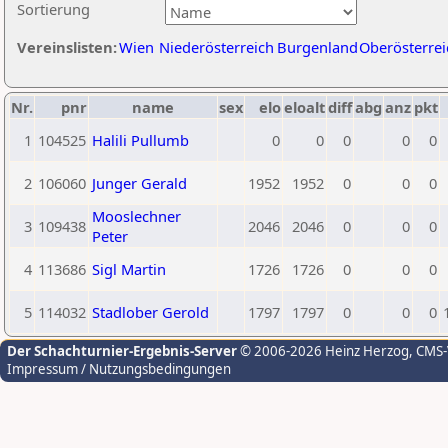
Sortierung
Vereinslisten:
Wien
Niederösterreich
Burgenland
Oberösterrei
Nr.
pnr
name
sex
elo
eloalt
diff
abg
anz
pkt
1
104525
Halili Pullumb
0
0
0
0
0
2
106060
Junger Gerald
1952
1952
0
0
0
Mooslechner
3
109438
2046
2046
0
0
0
Peter
4
113686
Sigl Martin
1726
1726
0
0
0
5
114032
Stadlober Gerold
1797
1797
0
0
0
Der Schachturnier-Ergebnis-Server
© 2006-2026 Heinz Herzog
, CMS
Impressum / Nutzungsbedingungen