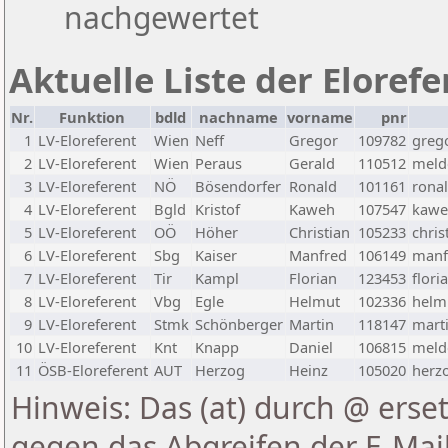
nachgewertet
Aktuelle Liste der Eloref
Nr.
Funktion
bdld
nachname
vorname
pnr
1
LV-Eloreferent
Wien
Neff
Gregor
109782
greg
2
LV-Eloreferent
Wien
Peraus
Gerald
110512
melde
3
LV-Eloreferent
NÖ
Bösendorfer
Ronald
101161
rona
4
LV-Eloreferent
Bgld
Kristof
Kaweh
107547
kawe
5
LV-Eloreferent
OÖ
Höher
Christian
105233
chris
6
LV-Eloreferent
Sbg
Kaiser
Manfred
106149
manf
7
LV-Eloreferent
Tir
Kampl
Florian
123453
flori
8
LV-Eloreferent
Vbg
Egle
Helmut
102336
helmu
9
LV-Eloreferent
Stmk
Schönberger
Martin
118147
marti
10
LV-Eloreferent
Knt
Knapp
Daniel
106815
melde
11
ÖSB-Eloreferent
AUT
Herzog
Heinz
105020
herzo
Hinweis: Das (at) durch @ erset
gegen das Abgreifen der E-Ma