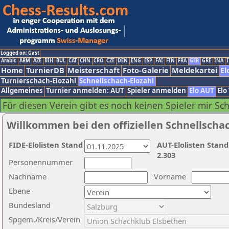
Logged on: Gast
Arabic
ARM
AZE
BIH
BUL
CAT
CHN
CRO
CZE
DEN
ENG
ESP
FAI
FIN
FRA
GER
GRE
INA
I
Home
TurnierDB
Meisterschaft
Foto-Galerie
Meldekartei
El
Turnierschach-Elozahl
Schnellschach-Elozahl
Allgemeines
Turnier anmelden: AUT
Spieler anmelden
Elo AUT
Elo
Für diesen Verein gibt es noch keinen Spieler mir Sc
Willkommen bei den offiziellen Schnellscha
FIDE-Elolisten Stand
AUT-Elolisten Stand
2.303
Personennummer
Nachname
Vorname
Ebene
Bundesland
Spgem./Kreis/Verein