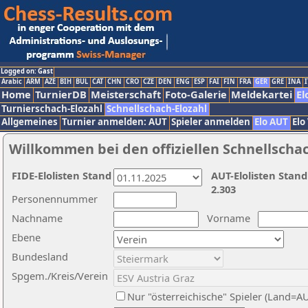
Logged on: Gast
Arabic
ARM
AZE
BIH
BUL
CAT
CHN
CRO
CZE
DEN
ENG
ESP
FAI
FIN
FRA
GER
GRE
INA
I
Home
TurnierDB
Meisterschaft
Foto-Galerie
Meldekartei
El
Turnierschach-Elozahl
Schnellschach-Elozahl
Allgemeines
Turnier anmelden: AUT
Spieler anmelden
Elo AUT
Elo
Willkommen bei den offiziellen Schnellscha
FIDE-Elolisten Stand
AUT-Elolisten Stand
2.303
Personennummer
Nachname
Vorname
Ebene
Bundesland
Spgem./Kreis/Verein
Nur "österreichische" Spieler (Land=A