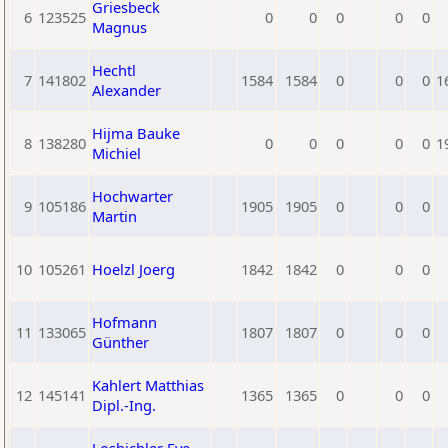
Griesbeck
6
123525
0
0
0
0
0
Magnus
Hechtl
7
141802
1584
1584
0
0
0
1
Alexander
Hijma Bauke
8
138280
0
0
0
0
0
1
Michiel
Hochwarter
9
105186
1905
1905
0
0
0
Martin
10
105261
Hoelzl Joerg
1842
1842
0
0
0
Hofmann
11
133065
1807
1807
0
0
0
Günther
Kahlert Matthias
12
145141
1365
1365
0
0
0
Dipl.-Ing.