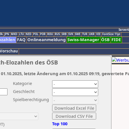
Servert
TA
JPN
MKD
LTU
NED
POL
POR
ROU
RUS
SRB
SVK
SWE
TUR
UKR
VIE
FontSize:11pt
ozahlen
FAQ
Onlineanmeldung
Swiss-Manager
ÖSB
FIDE
 Vorschau
ch-Elozahlen des ÖSB
 01.10.2025, letzte Änderung am 01.10.2025 09:19, gewertete P
Kategorie
Geschlecht
Spielberechtigung
Top 100
UT)