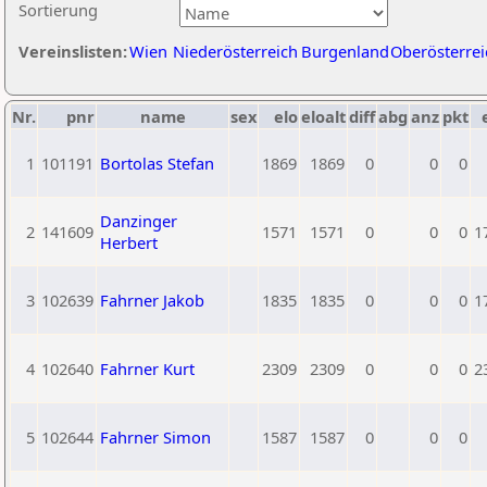
Sortierung
Vereinslisten:
Wien
Niederösterreich
Burgenland
Oberösterrei
Nr.
pnr
name
sex
elo
eloalt
diff
abg
anz
pkt
1
101191
Bortolas Stefan
1869
1869
0
0
0
Danzinger
2
141609
1571
1571
0
0
0
1
Herbert
3
102639
Fahrner Jakob
1835
1835
0
0
0
1
4
102640
Fahrner Kurt
2309
2309
0
0
0
2
5
102644
Fahrner Simon
1587
1587
0
0
0