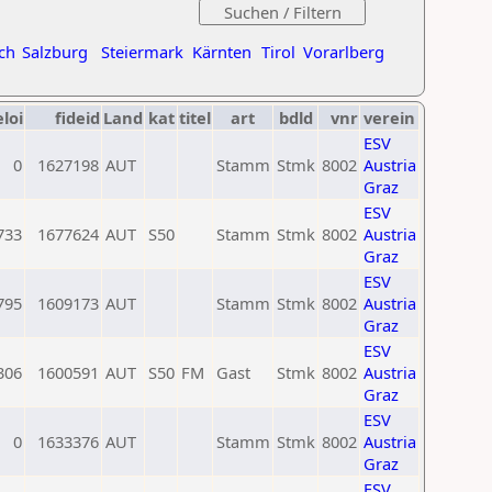
ch
Salzburg
Steiermark
Kärnten
Tirol
Vorarlberg
eloi
fideid
Land
kat
titel
art
bdld
vnr
verein
ESV
0
1627198
AUT
Stamm
Stmk
8002
Austria
Graz
ESV
733
1677624
AUT
S50
Stamm
Stmk
8002
Austria
Graz
ESV
795
1609173
AUT
Stamm
Stmk
8002
Austria
Graz
ESV
306
1600591
AUT
S50
FM
Gast
Stmk
8002
Austria
Graz
ESV
0
1633376
AUT
Stamm
Stmk
8002
Austria
Graz
ESV