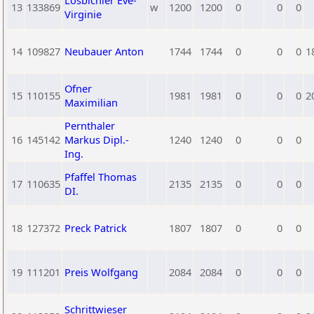
Losbichler Eve-
13
133869
w
1200
1200
0
0
0
Virginie
14
109827
Neubauer Anton
1744
1744
0
0
0
1
Ofner
15
110155
1981
1981
0
0
0
2
Maximilian
Pernthaler
16
145142
Markus Dipl.-
1240
1240
0
0
0
Ing.
Pfaffel Thomas
17
110635
2135
2135
0
0
0
DI.
18
127372
Preck Patrick
1807
1807
0
0
0
19
111201
Preis Wolfgang
2084
2084
0
0
0
Schrittwieser