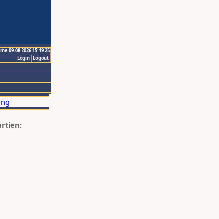
ime 09.08.2026 15:19:25
Login
Logout
artien: