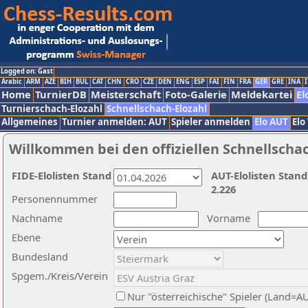
Logged on: Gast
Arabic
ARM
AZE
BIH
BUL
CAT
CHN
CRO
CZE
DEN
ENG
ESP
FAI
FIN
FRA
GER
GRE
INA
I
Home
TurnierDB
Meisterschaft
Foto-Galerie
Meldekartei
El
Turnierschach-Elozahl
Schnellschach-Elozahl
Allgemeines
Turnier anmelden: AUT
Spieler anmelden
Elo AUT
Elo
Willkommen bei den offiziellen Schnellscha
FIDE-Elolisten Stand
AUT-Elolisten Stand
2.226
Personennummer
Nachname
Vorname
Ebene
Bundesland
Spgem./Kreis/Verein
Nur "österreichische" Spieler (Land=A