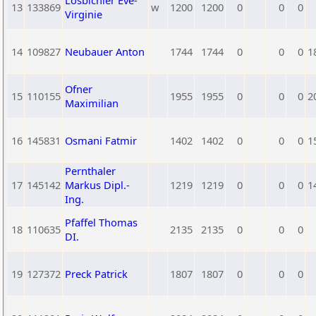
Losbichler Eve-
13
133869
w
1200
1200
0
0
0
Virginie
14
109827
Neubauer Anton
1744
1744
0
0
0
1
Ofner
15
110155
1955
1955
0
0
0
2
Maximilian
16
145831
Osmani Fatmir
1402
1402
0
0
0
1
Pernthaler
17
145142
Markus Dipl.-
1219
1219
0
0
0
1
Ing.
Pfaffel Thomas
18
110635
2135
2135
0
0
0
DI.
19
127372
Preck Patrick
1807
1807
0
0
0