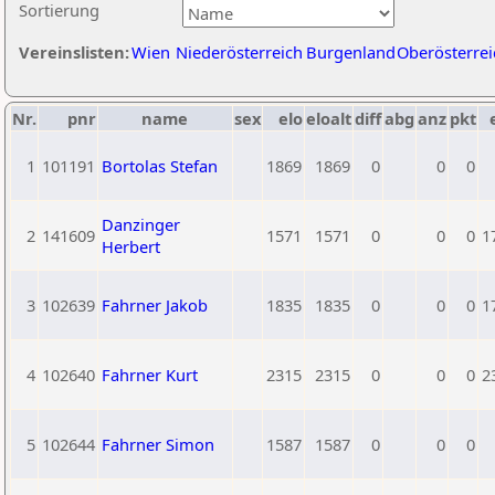
Sortierung
Vereinslisten:
Wien
Niederösterreich
Burgenland
Oberösterrei
Nr.
pnr
name
sex
elo
eloalt
diff
abg
anz
pkt
1
101191
Bortolas Stefan
1869
1869
0
0
0
Danzinger
2
141609
1571
1571
0
0
0
1
Herbert
3
102639
Fahrner Jakob
1835
1835
0
0
0
1
4
102640
Fahrner Kurt
2315
2315
0
0
0
2
5
102644
Fahrner Simon
1587
1587
0
0
0