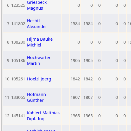
Griesbeck
6
123525
0
0
0
0
0
Magnus
Hechtl
7
141802
1584
1584
0
0
0
1
Alexander
Hijma Bauke
8
138280
0
0
0
0
0
1
Michiel
Hochwarter
9
105186
1905
1905
0
0
0
Martin
10
105261
Hoelzl Joerg
1842
1842
0
0
0
Hofmann
11
133065
1807
1807
0
0
0
Günther
Kahlert Matthias
12
145141
1365
1365
0
0
0
Dipl.-Ing.