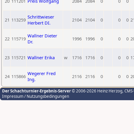
20
111201
Preis Wolfgang
2084
2084
0
0
0
Schrittwieser
21
113259
2104
2104
0
0
0
2
Herbert DI.
Wallner Dieter
22
115719
1996
1996
0
0
0
2
Dr.
23
115721
Wallner Erika
w
1716
1716
0
0
0
1
Wegerer Fred
24
115866
2116
2116
0
0
0
2
Ing.
Der Schachturnier-Ergebnis-Server
© 2006-2026 Heinz Herzog
, CMS
Impressum / Nutzungsbedingungen