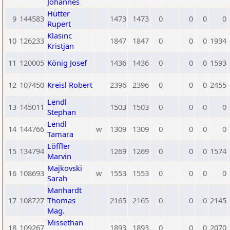
Johannes
Hütter
9
144583
1473
1473
0
0
0
0
Rupert
Klasinc
10
126233
1847
1847
0
0
0
1934
Kristjan
11
120005
König Josef
1436
1436
0
0
0
1593
12
107450
Kreisl Robert
2396
2396
0
0
0
2455
Lendl
13
145011
1503
1503
0
0
0
0
Stephan
Lendl
14
144766
w
1309
1309
0
0
0
0
Tamara
Löffler
15
134794
1269
1269
0
0
0
1574
Marvin
Majkovski
16
108693
w
1553
1553
0
0
0
0
Sarah
Manhardt
17
108727
Thomas
2165
2165
0
0
0
2145
Mag.
Missethan
18
109267
1893
1893
0
0
0
2070