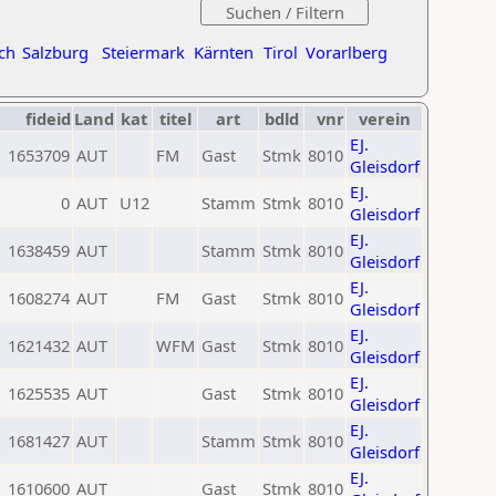
ch
Salzburg
Steiermark
Kärnten
Tirol
Vorarlberg
fideid
Land
kat
titel
art
bdld
vnr
verein
EJ.
1653709
AUT
FM
Gast
Stmk
8010
Gleisdorf
EJ.
0
AUT
U12
Stamm
Stmk
8010
Gleisdorf
EJ.
1638459
AUT
Stamm
Stmk
8010
Gleisdorf
EJ.
1608274
AUT
FM
Gast
Stmk
8010
Gleisdorf
EJ.
1621432
AUT
WFM
Gast
Stmk
8010
Gleisdorf
EJ.
1625535
AUT
Gast
Stmk
8010
Gleisdorf
EJ.
1681427
AUT
Stamm
Stmk
8010
Gleisdorf
EJ.
1610600
AUT
Gast
Stmk
8010