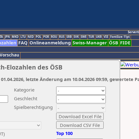
Servert
TA
JPN
MKD
LTU
NED
POL
POR
ROU
RUS
SRB
SVK
SWE
TUR
UKR
VIE
FontSize:11pt
ozahlen
FAQ
Onlineanmeldung
Swiss-Manager
ÖSB
FIDE
 Vorschau
ch-Elozahlen des ÖSB
 01.04.2026, letzte Änderung am 10.04.2026 09:59, gewertete P
Kategorie
Geschlecht
Spielberechtigung
Top 100
UT)