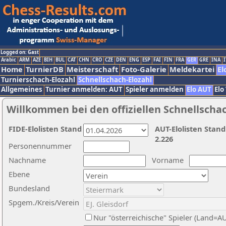
Logged on: Gast
Arabic
ARM
AZE
BIH
BUL
CAT
CHN
CRO
CZE
DEN
ENG
ESP
FAI
FIN
FRA
GER
GRE
INA
I
Home
TurnierDB
Meisterschaft
Foto-Galerie
Meldekartei
El
Turnierschach-Elozahl
Schnellschach-Elozahl
Allgemeines
Turnier anmelden: AUT
Spieler anmelden
Elo AUT
Elo
Willkommen bei den offiziellen Schnellscha
FIDE-Elolisten Stand
AUT-Elolisten Stand
2.226
Personennummer
Nachname
Vorname
Ebene
Bundesland
Spgem./Kreis/Verein
Nur "österreichische" Spieler (Land=A