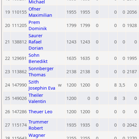
Michael
Ofner
19
110155
1955
1955
0
0
0
2056
Maximilian
Prem
20
111205
1799
1799
0
0
0
1928
Dominik
Saurer
21
138812
Rafael
1243
1243
0
0
0
0
Dorian
Sohn
22
129691
1635
1635
0
0
0
1995
Benedikt
Sonnberger
23
113862
2138
2138
0
0
0
2187
Thomas
Szith
24
147990
w
1200
1200
0
8
3,5
0
Josephin Eva
Theiler
25
149026
1200
0
0
8
3
0
Valentin
26
147286
Theuer Leo
1200
1200
0
0
0
0
Trummer
27
115174
1935
1935
0
0
0
2042
Robert
Wagner
28
115643
2255
2255
0
0
0
2270