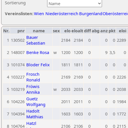
Sortierung
Vereinslisten:
Wien
Niederösterreich
Burgenland
Oberösterrei
Nr.
pnr
name
sex
elo
eloalt
diff
abg
anz
pkt
eloi
Bauer
1
130502
2184
2184
0
0
0
2289
Sebastian
2
148007
Benke Rosa
w
1200
1200
0
9
3,5
0
3
101074
Bloder Felix
1811
1811
0
0
0
0
Frosch
4
103227
2169
2169
0
0
0
2226
Ronald
Fröwis
5
103219
w
2033
2033
0
0
0
2038
Annika
Guetz
6
104226
2011
2011
0
0
0
1984
Wolfgang
Hadolt
7
104394
1603
1603
0
0
0
1772
Matthias
Hatzl
8
104764
2106
2106
0
0
0
2115