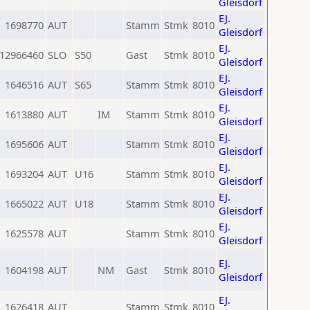
Gleisdorf
EJ.
1698770
AUT
Stamm
Stmk
8010
Gleisdorf
EJ.
12966460
SLO
S50
Gast
Stmk
8010
Gleisdorf
EJ.
1646516
AUT
S65
Stamm
Stmk
8010
Gleisdorf
EJ.
1613880
AUT
IM
Stamm
Stmk
8010
Gleisdorf
EJ.
1695606
AUT
Stamm
Stmk
8010
Gleisdorf
EJ.
1693204
AUT
U16
Stamm
Stmk
8010
Gleisdorf
EJ.
1665022
AUT
U18
Stamm
Stmk
8010
Gleisdorf
EJ.
1625578
AUT
Stamm
Stmk
8010
Gleisdorf
EJ.
1604198
AUT
NM
Gast
Stmk
8010
Gleisdorf
EJ.
1626418
AUT
Stamm
Stmk
8010