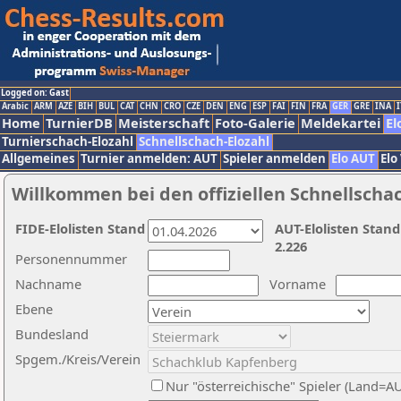
Logged on: Gast
Arabic
ARM
AZE
BIH
BUL
CAT
CHN
CRO
CZE
DEN
ENG
ESP
FAI
FIN
FRA
GER
GRE
INA
I
Home
TurnierDB
Meisterschaft
Foto-Galerie
Meldekartei
El
Turnierschach-Elozahl
Schnellschach-Elozahl
Allgemeines
Turnier anmelden: AUT
Spieler anmelden
Elo AUT
Elo
Willkommen bei den offiziellen Schnellscha
FIDE-Elolisten Stand
AUT-Elolisten Stand
2.226
Personennummer
Nachname
Vorname
Ebene
Bundesland
Spgem./Kreis/Verein
Nur "österreichische" Spieler (Land=A