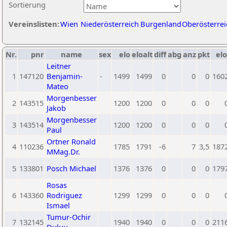
Sortierung
Vereinslisten:
Wien
Niederösterreich
Burgenland
Oberösterrei
Nr.
pnr
name
sex
elo
eloalt
diff
abg
anz
pkt
elo
Leitner
1
147120
Benjamin-
-
1499
1499
0
0
0
160
Mateo
Morgenbesser
2
143515
1200
1200
0
0
0
Jakob
Morgenbesser
3
143514
1200
1200
0
0
0
Paul
Ortner Ronald
4
110236
1785
1791
-6
7
3,5
187
MMag.Dr.
5
133801
Posch Michael
1376
1376
0
0
0
179
Rosas
6
143360
Rodriguez
1299
1299
0
0
0
Ismael
Tumur-Ochir
7
132145
1940
1940
0
0
0
211