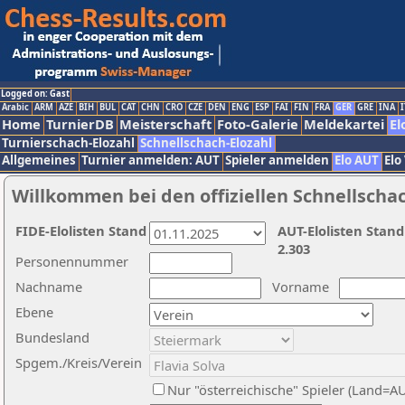
Logged on: Gast
Arabic
ARM
AZE
BIH
BUL
CAT
CHN
CRO
CZE
DEN
ENG
ESP
FAI
FIN
FRA
GER
GRE
INA
I
Home
TurnierDB
Meisterschaft
Foto-Galerie
Meldekartei
El
Turnierschach-Elozahl
Schnellschach-Elozahl
Allgemeines
Turnier anmelden: AUT
Spieler anmelden
Elo AUT
Elo
Willkommen bei den offiziellen Schnellscha
FIDE-Elolisten Stand
AUT-Elolisten Stand
2.303
Personennummer
Nachname
Vorname
Ebene
Bundesland
Spgem./Kreis/Verein
Nur "österreichische" Spieler (Land=A