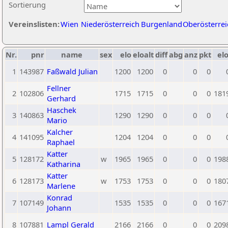
Sortierung
Vereinslisten:
Wien
Niederösterreich
Burgenland
Oberösterrei
Nr.
pnr
name
sex
elo
eloalt
diff
abg
anz
pkt
elo
1
143987
Faßwald Julian
1200
1200
0
0
0
Fellner
2
102806
1715
1715
0
0
0
181
Gerhard
Haschek
3
140863
1290
1290
0
0
0
Mario
Kalcher
4
141095
1204
1204
0
0
0
Raphael
Katter
5
128172
w
1965
1965
0
0
0
198
Katharina
Katter
6
128173
w
1753
1753
0
0
0
180
Marlene
Konrad
7
107149
1535
1535
0
0
0
167
Johann
8
107881
Lampl Gerald
2166
2166
0
0
0
209