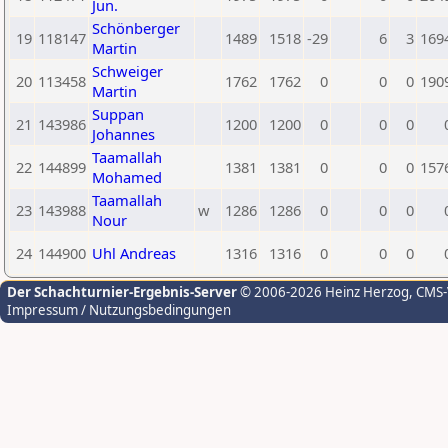
Jun.
Schönberger
19
118147
1489
1518
-29
6
3
169
Martin
Schweiger
20
113458
1762
1762
0
0
0
190
Martin
Suppan
21
143986
1200
1200
0
0
0
Johannes
Taamallah
22
144899
1381
1381
0
0
0
157
Mohamed
Taamallah
23
143988
w
1286
1286
0
0
0
Nour
24
144900
Uhl Andreas
1316
1316
0
0
0
Der Schachturnier-Ergebnis-Server
© 2006-2026 Heinz Herzog
, CMS
Impressum / Nutzungsbedingungen