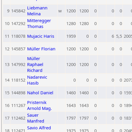
Liebmann
9
145842
w
1200
1200
0
0
0
Melina
Mitteregger
10
147292
1280
1280
0
0
0
Thomas
11
118078
Mujacic Haris
1959
0
0
6
5,5
200
12
145857
Müller Florian
1200
1200
0
0
0
Müller
13
147992
Raphael
1200
1200
0
0
0
Richard
Nadarevic
14
118152
0
0
0
0
0
207
Hasib
15
144898
Nahol Daniel
1460
1460
0
0
0
159
Pristernik
16
111267
1643
1643
0
0
0
189
Arnold Mag.
Sauer
17
112462
1797
1797
0
0
0
183
Manfred
Savio Alfred
18
112471
1975
1975
0
0
0
204