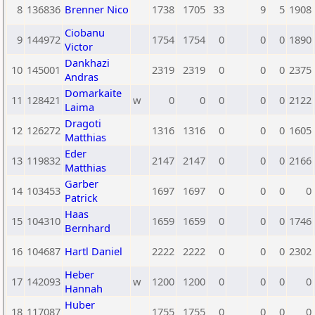
8
136836
Brenner Nico
1738
1705
33
9
5
1908
Ciobanu
9
144972
1754
1754
0
0
0
1890
Victor
Dankhazi
10
145001
2319
2319
0
0
0
2375
Andras
Domarkaite
11
128421
w
0
0
0
0
0
2122
Laima
Dragoti
12
126272
1316
1316
0
0
0
1605
Matthias
Eder
13
119832
2147
2147
0
0
0
2166
Matthias
Garber
14
103453
1697
1697
0
0
0
0
Patrick
Haas
15
104310
1659
1659
0
0
0
1746
Bernhard
16
104687
Hartl Daniel
2222
2222
0
0
0
2302
Heber
17
142093
w
1200
1200
0
0
0
0
Hannah
Huber
18
117087
1755
1755
0
0
0
0