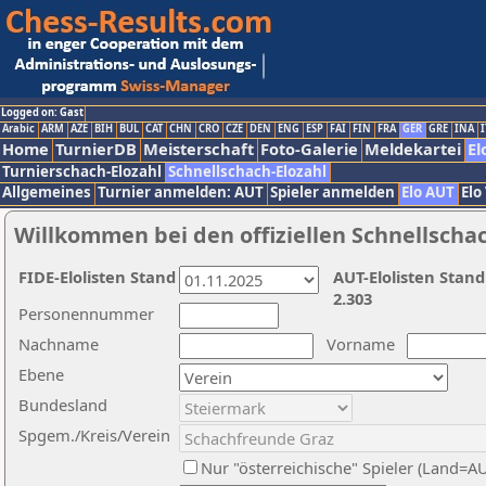
Logged on: Gast
Arabic
ARM
AZE
BIH
BUL
CAT
CHN
CRO
CZE
DEN
ENG
ESP
FAI
FIN
FRA
GER
GRE
INA
I
Home
TurnierDB
Meisterschaft
Foto-Galerie
Meldekartei
El
Turnierschach-Elozahl
Schnellschach-Elozahl
Allgemeines
Turnier anmelden: AUT
Spieler anmelden
Elo AUT
Elo
Willkommen bei den offiziellen Schnellscha
FIDE-Elolisten Stand
AUT-Elolisten Stand
2.303
Personennummer
Nachname
Vorname
Ebene
Bundesland
Spgem./Kreis/Verein
Nur "österreichische" Spieler (Land=A