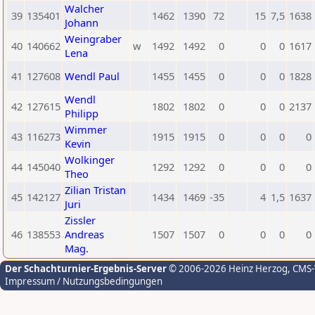
Walcher
39
135401
1462
1390
72
15
7,5
1638
Johann
Weingraber
40
140662
w
1492
1492
0
0
0
1617
Lena
41
127608
Wendl Paul
1455
1455
0
0
0
1828
Wendl
42
127615
1802
1802
0
0
0
2137
Philipp
Wimmer
43
116273
1915
1915
0
0
0
0
Kevin
Wolkinger
44
145040
1292
1292
0
0
0
0
Theo
Zilian Tristan
45
142127
1434
1469
-35
4
1,5
1637
Juri
Zissler
46
138553
Andreas
1507
1507
0
0
0
0
Mag.
Der Schachturnier-Ergebnis-Server
© 2006-2026 Heinz Herzog
, CMS
Impressum / Nutzungsbedingungen