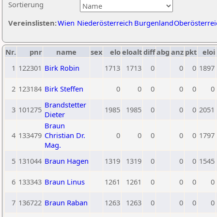
Sortierung
Vereinslisten:
Wien
Niederösterreich
Burgenland
Oberösterrei
Nr.
pnr
name
sex
elo
eloalt
diff
abg
anz
pkt
eloi
1
122301
Birk Robin
1713
1713
0
0
0
1897
2
123184
Birk Steffen
0
0
0
0
0
0
Brandstetter
3
101275
1985
1985
0
0
0
2051
Dieter
Braun
4
133479
Christian Dr.
0
0
0
0
0
1797
Mag.
5
131044
Braun Hagen
1319
1319
0
0
0
1545
6
133343
Braun Linus
1261
1261
0
0
0
0
7
136722
Braun Raban
1263
1263
0
0
0
0