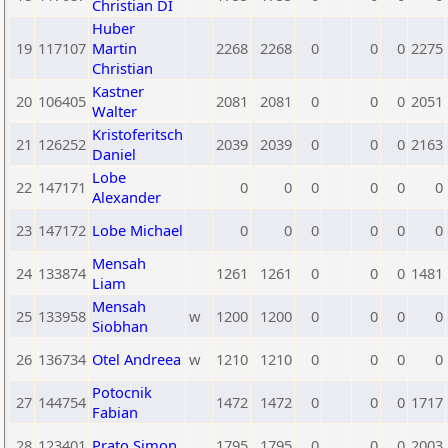
Christian DI
Huber
19
117107
Martin
2268
2268
0
0
0
2275
Christian
Kastner
20
106405
2081
2081
0
0
0
2051
Walter
Kristoferitsch
21
126252
2039
2039
0
0
0
2163
Daniel
Lobe
22
147171
0
0
0
0
0
0
Alexander
23
147172
Lobe Michael
0
0
0
0
0
0
Mensah
24
133874
1261
1261
0
0
0
1481
Liam
Mensah
25
133958
w
1200
1200
0
0
0
0
Siobhan
26
136734
Otel Andreea
w
1210
1210
0
0
0
0
Potocnik
27
144754
1472
1472
0
0
0
1717
Fabian
28
123401
Prato Simon
1795
1795
0
0
0
2003