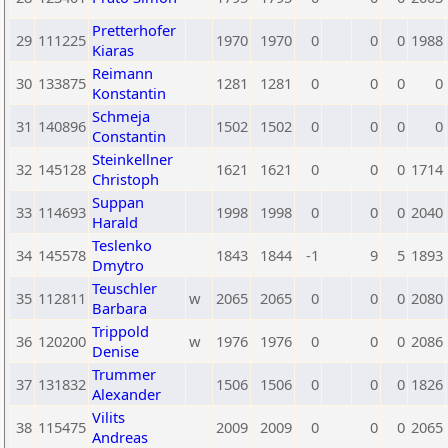
Pretterhofer
29
111225
1970
1970
0
0
0
1988
Kiaras
Reimann
30
133875
1281
1281
0
0
0
0
Konstantin
Schmeja
31
140896
1502
1502
0
0
0
0
Constantin
Steinkellner
32
145128
1621
1621
0
0
0
1714
Christoph
Suppan
33
114693
1998
1998
0
0
0
2040
Harald
Teslenko
34
145578
1843
1844
-1
9
5
1893
Dmytro
Teuschler
35
112811
w
2065
2065
0
0
0
2080
Barbara
Trippold
36
120200
w
1976
1976
0
0
0
2086
Denise
Trummer
37
131832
1506
1506
0
0
0
1826
Alexander
Vilits
38
115475
2009
2009
0
0
0
2065
Andreas