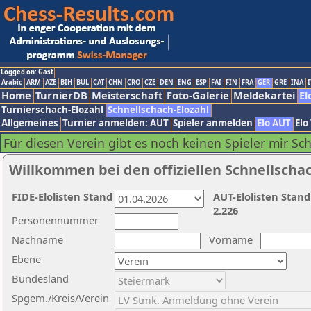
Logged on: Gast
Arabic
ARM
AZE
BIH
BUL
CAT
CHN
CRO
CZE
DEN
ENG
ESP
FAI
FIN
FRA
GER
GRE
INA
I
Home
TurnierDB
Meisterschaft
Foto-Galerie
Meldekartei
El
Turnierschach-Elozahl
Schnellschach-Elozahl
Allgemeines
Turnier anmelden: AUT
Spieler anmelden
Elo AUT
Elo
Für diesen Verein gibt es noch keinen Spieler mir Sc
Willkommen bei den offiziellen Schnellscha
FIDE-Elolisten Stand
AUT-Elolisten Stand
2.226
Personennummer
Nachname
Vorname
Ebene
Bundesland
Spgem./Kreis/Verein