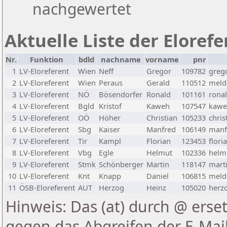
nachgewertet
Aktuelle Liste der Eloref
Nr.
Funktion
bdld
nachname
vorname
pnr
1
LV-Eloreferent
Wien
Neff
Gregor
109782
greg
2
LV-Eloreferent
Wien
Peraus
Gerald
110512
melde
3
LV-Eloreferent
NÖ
Bösendorfer
Ronald
101161
rona
4
LV-Eloreferent
Bgld
Kristof
Kaweh
107547
kawe
5
LV-Eloreferent
OÖ
Höher
Christian
105233
chris
6
LV-Eloreferent
Sbg
Kaiser
Manfred
106149
manf
7
LV-Eloreferent
Tir
Kampl
Florian
123453
flori
8
LV-Eloreferent
Vbg
Egle
Helmut
102336
helmu
9
LV-Eloreferent
Stmk
Schönberger
Martin
118147
marti
10
LV-Eloreferent
Knt
Knapp
Daniel
106815
melde
11
ÖSB-Eloreferent
AUT
Herzog
Heinz
105020
herzo
Hinweis: Das (at) durch @ erset
gegen das Abgreifen der E-Ma