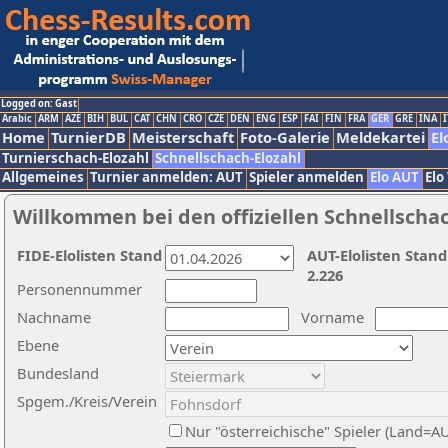
Logged on: Gast
Arabic
ARM
AZE
BIH
BUL
CAT
CHN
CRO
CZE
DEN
ENG
ESP
FAI
FIN
FRA
GER
GRE
INA
I
Home
TurnierDB
Meisterschaft
Foto-Galerie
Meldekartei
El
Turnierschach-Elozahl
Schnellschach-Elozahl
Allgemeines
Turnier anmelden: AUT
Spieler anmelden
Elo AUT
Elo
Willkommen bei den offiziellen Schnellscha
FIDE-Elolisten Stand
AUT-Elolisten Stand
2.226
Personennummer
Nachname
Vorname
Ebene
Bundesland
Spgem./Kreis/Verein
Nur "österreichische" Spieler (Land=A