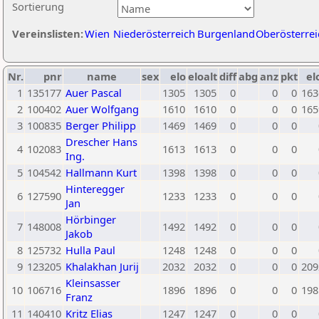
Sortierung
Vereinslisten:
Wien
Niederösterreich
Burgenland
Oberösterrei
Nr.
pnr
name
sex
elo
eloalt
diff
abg
anz
pkt
el
1
135177
Auer Pascal
1305
1305
0
0
0
163
2
100402
Auer Wolfgang
1610
1610
0
0
0
165
3
100835
Berger Philipp
1469
1469
0
0
0
Drescher Hans
4
102083
1613
1613
0
0
0
Ing.
5
104542
Hallmann Kurt
1398
1398
0
0
0
Hinteregger
6
127590
1233
1233
0
0
0
Jan
Hörbinger
7
148008
1492
1492
0
0
0
Jakob
8
125732
Hulla Paul
1248
1248
0
0
0
9
123205
Khalakhan Jurij
2032
2032
0
0
0
209
Kleinsasser
10
106716
1896
1896
0
0
0
198
Franz
11
140410
Kritz Elias
1247
1247
0
0
0