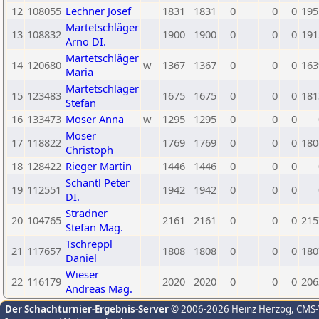
12
108055
Lechner Josef
1831
1831
0
0
0
195
Martetschläger
13
108832
1900
1900
0
0
0
191
Arno DI.
Martetschläger
14
120680
w
1367
1367
0
0
0
163
Maria
Martetschläger
15
123483
1675
1675
0
0
0
181
Stefan
16
133473
Moser Anna
w
1295
1295
0
0
0
Moser
17
118822
1769
1769
0
0
0
180
Christoph
18
128422
Rieger Martin
1446
1446
0
0
0
Schantl Peter
19
112551
1942
1942
0
0
0
DI.
Stradner
20
104765
2161
2161
0
0
0
215
Stefan Mag.
Tschreppl
21
117657
1808
1808
0
0
0
180
Daniel
Wieser
22
116179
2020
2020
0
0
0
206
Andreas Mag.
Der Schachturnier-Ergebnis-Server
© 2006-2026 Heinz Herzog
, CMS