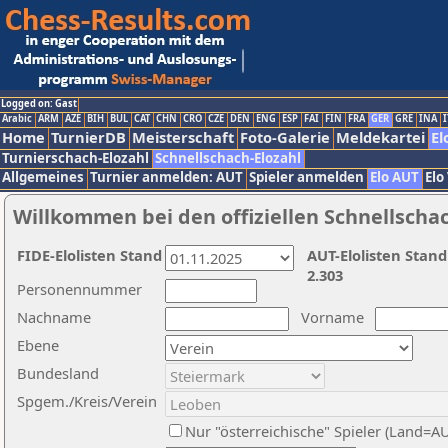
Logged on: Gast
Arabic
ARM
AZE
BIH
BUL
CAT
CHN
CRO
CZE
DEN
ENG
ESP
FAI
FIN
FRA
GER
GRE
INA
I
Home
TurnierDB
Meisterschaft
Foto-Galerie
Meldekartei
El
Turnierschach-Elozahl
Schnellschach-Elozahl
Allgemeines
Turnier anmelden: AUT
Spieler anmelden
Elo AUT
Elo
Willkommen bei den offiziellen Schnellscha
FIDE-Elolisten Stand
AUT-Elolisten Stand
2.303
Personennummer
Nachname
Vorname
Ebene
Bundesland
Spgem./Kreis/Verein
Nur "österreichische" Spieler (Land=A