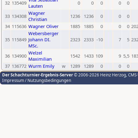
32
135409
0
0
0
0
0
Lauten
Wagner
33
134308
1236
1236
0
0
0
Christian
34
115636
Wagner Oliver
1885
1885
0
0
0
20
Webersberger
35
115849
Johann DI.
2323
2333
-10
7
5
23
MSc.
Welzel
36
134900
1542
1433
109
9
5,5
18
Maximilian
37
136772
Wurm Emily
w
1289
1289
0
0
0
Der Schachturnier-Ergebnis-Server
© 2006-2026 Heinz Herzog
, CMS
Impressum / Nutzungsbedingungen