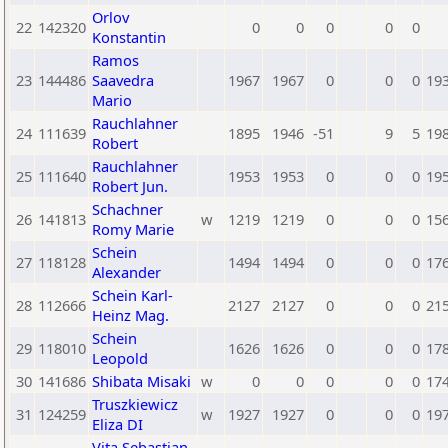
Orlov
22
142320
0
0
0
0
0
Konstantin
Ramos
23
144486
Saavedra
1967
1967
0
0
0
19
Mario
Rauchlahner
24
111639
1895
1946
-51
9
5
19
Robert
Rauchlahner
25
111640
1953
1953
0
0
0
19
Robert Jun.
Schachner
26
141813
w
1219
1219
0
0
0
15
Romy Marie
Schein
27
118128
1494
1494
0
0
0
17
Alexander
Schein Karl-
28
112666
2127
2127
0
0
0
21
Heinz Mag.
Schein
29
118010
1626
1626
0
0
0
17
Leopold
30
141686
Shibata Misaki
w
0
0
0
0
0
17
Truszkiewicz
31
124259
w
1927
1927
0
0
0
19
Eliza DI
Vita Sebastian