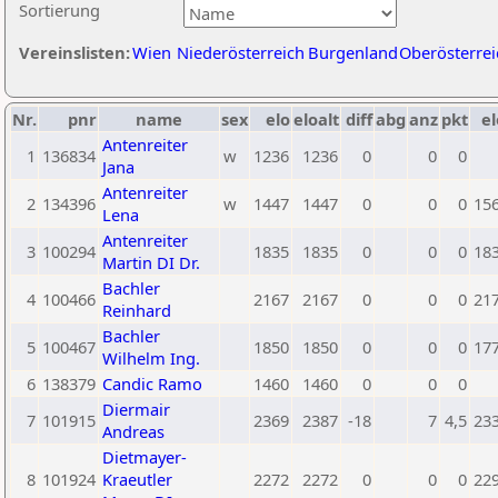
Sortierung
Vereinslisten:
Wien
Niederösterreich
Burgenland
Oberösterrei
Nr.
pnr
name
sex
elo
eloalt
diff
abg
anz
pkt
el
Antenreiter
1
136834
w
1236
1236
0
0
0
Jana
Antenreiter
2
134396
w
1447
1447
0
0
0
15
Lena
Antenreiter
3
100294
1835
1835
0
0
0
18
Martin DI Dr.
Bachler
4
100466
2167
2167
0
0
0
21
Reinhard
Bachler
5
100467
1850
1850
0
0
0
17
Wilhelm Ing.
6
138379
Candic Ramo
1460
1460
0
0
0
Diermair
7
101915
2369
2387
-18
7
4,5
23
Andreas
Dietmayer-
8
101924
Kraeutler
2272
2272
0
0
0
22