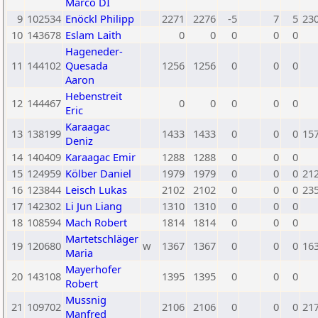
Marco DI
9
102534
Enöckl Philipp
2271
2276
-5
7
5
23
10
143678
Eslam Laith
0
0
0
0
0
Hageneder-
11
144102
Quesada
1256
1256
0
0
0
Aaron
Hebenstreit
12
144467
0
0
0
0
0
Eric
Karaagac
13
138199
1433
1433
0
0
0
15
Deniz
14
140409
Karaagac Emir
1288
1288
0
0
0
15
124959
Kölber Daniel
1979
1979
0
0
0
21
16
123844
Leisch Lukas
2102
2102
0
0
0
23
17
142302
Li Jun Liang
1310
1310
0
0
0
18
108594
Mach Robert
1814
1814
0
0
0
Martetschläger
19
120680
w
1367
1367
0
0
0
16
Maria
Mayerhofer
20
143108
1395
1395
0
0
0
Robert
Mussnig
21
109702
2106
2106
0
0
0
21
Manfred