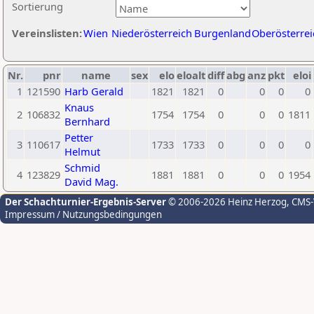
Sortierung
Vereinslisten:
Wien
Niederösterreich
Burgenland
Oberösterrei
Nr.
pnr
name
sex
elo
eloalt
diff
abg
anz
pkt
eloi
1
121590
Harb Gerald
1821
1821
0
0
0
0
Knaus
2
106832
1754
1754
0
0
0
1811
Bernhard
Petter
3
110617
1733
1733
0
0
0
0
Helmut
Schmid
4
123829
1881
1881
0
0
0
1954
David Mag.
Der Schachturnier-Ergebnis-Server
© 2006-2026 Heinz Herzog
, CMS
Impressum / Nutzungsbedingungen