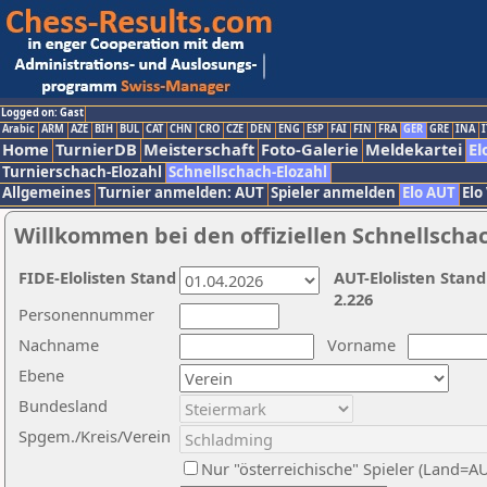
Logged on: Gast
Arabic
ARM
AZE
BIH
BUL
CAT
CHN
CRO
CZE
DEN
ENG
ESP
FAI
FIN
FRA
GER
GRE
INA
I
Home
TurnierDB
Meisterschaft
Foto-Galerie
Meldekartei
El
Turnierschach-Elozahl
Schnellschach-Elozahl
Allgemeines
Turnier anmelden: AUT
Spieler anmelden
Elo AUT
Elo
Willkommen bei den offiziellen Schnellscha
FIDE-Elolisten Stand
AUT-Elolisten Stand
2.226
Personennummer
Nachname
Vorname
Ebene
Bundesland
Spgem./Kreis/Verein
Nur "österreichische" Spieler (Land=A