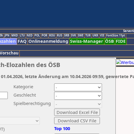
Servert
TA
JPN
MKD
LTU
NED
POL
POR
ROU
RUS
SRB
SVK
SWE
TUR
UKR
VIE
FontSize:11pt
ozahlen
FAQ
Onlineanmeldung
Swiss-Manager
ÖSB
FIDE
 Vorschau
ch-Elozahlen des ÖSB
 01.04.2026, letzte Änderung am 10.04.2026 09:59, gewertete P
Kategorie
Geschlecht
Spielberechtigung
Top 100
UT)