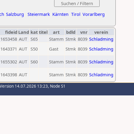
ch
Salzburg
Steiermark
Kärnten
Tirol
Vorarlberg
fideid
Land
kat
titel
art
bdld
vnr
verein
1653458
AUT
S65
Stamm
Stmk
8039
Schladming
1643371
AUT
S50
Gast
Stmk
8039
Schladming
1655302
AUT
S60
Stamm
Stmk
8039
Schladming
1643398
AUT
Stamm
Stmk
8039
Schladming
-Version 14.07.2026 13:23, Node S1