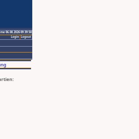
ime 06.08.2026 09:39:50
Login
Logout
artien: