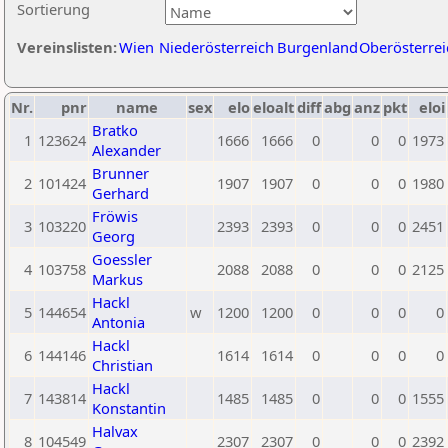
Sortierung
Vereinslisten:
Wien
Niederösterreich
Burgenland
Oberösterrei
Nr.
pnr
name
sex
elo
eloalt
diff
abg
anz
pkt
eloi
Bratko
1
123624
1666
1666
0
0
0
1973
Alexander
Brunner
2
101424
1907
1907
0
0
0
1980
Gerhard
Fröwis
3
103220
2393
2393
0
0
0
2451
Georg
Goessler
4
103758
2088
2088
0
0
0
2125
Markus
Hackl
5
144654
w
1200
1200
0
0
0
0
Antonia
Hackl
6
144146
1614
1614
0
0
0
0
Christian
Hackl
7
143814
1485
1485
0
0
0
1555
Konstantin
Halvax
8
104549
2307
2307
0
0
0
2392