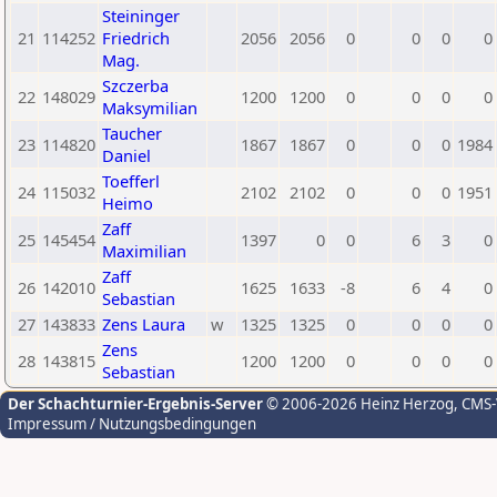
Steininger
21
114252
Friedrich
2056
2056
0
0
0
0
Mag.
Szczerba
22
148029
1200
1200
0
0
0
0
Maksymilian
Taucher
23
114820
1867
1867
0
0
0
1984
Daniel
Toefferl
24
115032
2102
2102
0
0
0
1951
Heimo
Zaff
25
145454
1397
0
0
6
3
0
Maximilian
Zaff
26
142010
1625
1633
-8
6
4
0
Sebastian
27
143833
Zens Laura
w
1325
1325
0
0
0
0
Zens
28
143815
1200
1200
0
0
0
0
Sebastian
Der Schachturnier-Ergebnis-Server
© 2006-2026 Heinz Herzog
, CMS
Impressum / Nutzungsbedingungen