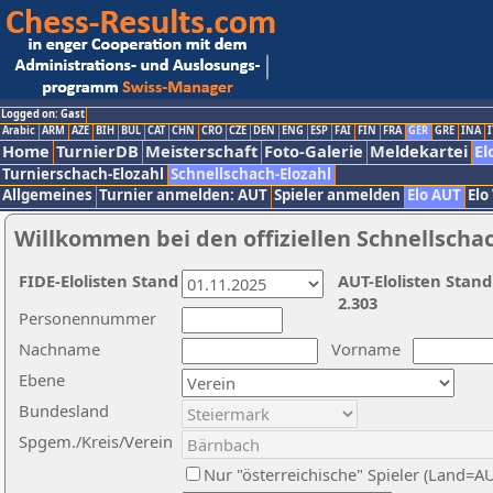
Logged on: Gast
Arabic
ARM
AZE
BIH
BUL
CAT
CHN
CRO
CZE
DEN
ENG
ESP
FAI
FIN
FRA
GER
GRE
INA
I
Home
TurnierDB
Meisterschaft
Foto-Galerie
Meldekartei
El
Turnierschach-Elozahl
Schnellschach-Elozahl
Allgemeines
Turnier anmelden: AUT
Spieler anmelden
Elo AUT
Elo
Willkommen bei den offiziellen Schnellscha
FIDE-Elolisten Stand
AUT-Elolisten Stand
2.303
Personennummer
Nachname
Vorname
Ebene
Bundesland
Spgem./Kreis/Verein
Nur "österreichische" Spieler (Land=A