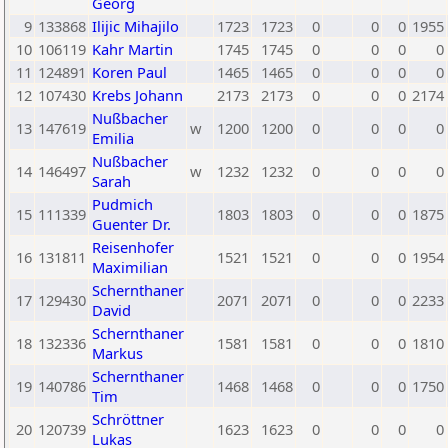
Georg
9
133868
Ilijic Mihajilo
1723
1723
0
0
0
1955
10
106119
Kahr Martin
1745
1745
0
0
0
0
11
124891
Koren Paul
1465
1465
0
0
0
0
12
107430
Krebs Johann
2173
2173
0
0
0
2174
Nußbacher
13
147619
w
1200
1200
0
0
0
0
Emilia
Nußbacher
14
146497
w
1232
1232
0
0
0
0
Sarah
Pudmich
15
111339
1803
1803
0
0
0
1875
Guenter Dr.
Reisenhofer
16
131811
1521
1521
0
0
0
1954
Maximilian
Schernthaner
17
129430
2071
2071
0
0
0
2233
David
Schernthaner
18
132336
1581
1581
0
0
0
1810
Markus
Schernthaner
19
140786
1468
1468
0
0
0
1750
Tim
Schröttner
20
120739
1623
1623
0
0
0
0
Lukas