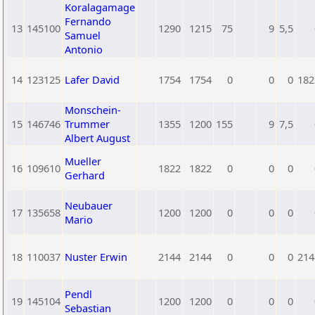
Koralagamage
Fernando
13
145100
1290
1215
75
9
5,5
Samuel
Antonio
14
123125
Lafer David
1754
1754
0
0
0
182
Monschein-
15
146746
Trummer
1355
1200
155
9
7,5
Albert August
Mueller
16
109610
1822
1822
0
0
0
Gerhard
Neubauer
17
135658
1200
1200
0
0
0
Mario
18
110037
Nuster Erwin
2144
2144
0
0
0
214
Pendl
19
145104
1200
1200
0
0
0
Sebastian