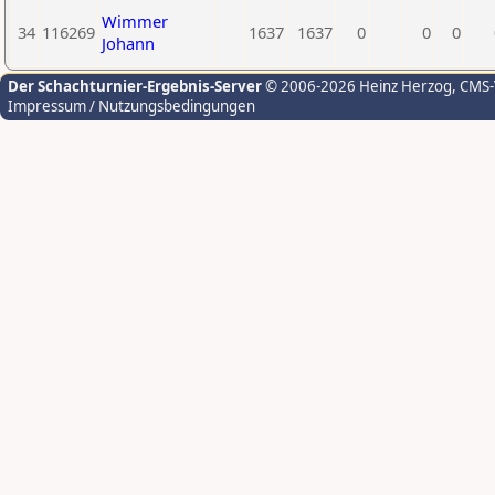
Wimmer
34
116269
1637
1637
0
0
0
Johann
Der Schachturnier-Ergebnis-Server
© 2006-2026 Heinz Herzog
, CMS
Impressum / Nutzungsbedingungen