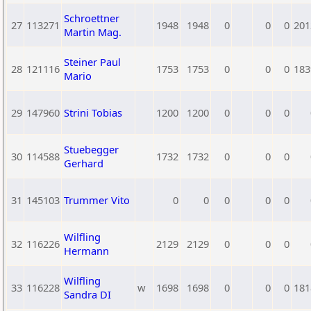
Schroettner
27
113271
1948
1948
0
0
0
201
Martin Mag.
Steiner Paul
28
121116
1753
1753
0
0
0
183
Mario
29
147960
Strini Tobias
1200
1200
0
0
0
Stuebegger
30
114588
1732
1732
0
0
0
Gerhard
31
145103
Trummer Vito
0
0
0
0
0
Wilfling
32
116226
2129
2129
0
0
0
Hermann
Wilfling
33
116228
w
1698
1698
0
0
0
181
Sandra DI