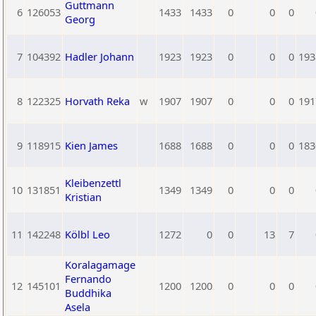
Guttmann
6
126053
1433
1433
0
0
0
Georg
7
104392
Hadler Johann
1923
1923
0
0
0
193
8
122325
Horvath Reka
w
1907
1907
0
0
0
191
9
118915
Kien James
1688
1688
0
0
0
183
Kleibenzettl
10
131851
1349
1349
0
0
0
Kristian
11
142248
Kölbl Leo
1272
0
0
13
7
Koralagamage
Fernando
12
145101
1200
1200
0
0
0
Buddhika
Asela