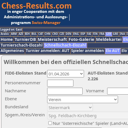
Logged on: Gast
Arabic
ARM
AZE
BIH
BUL
CAT
CHN
CRO
CZE
DEN
ENG
ESP
FAI
FIN
FRA
GER
GRE
INA
I
Home
TurnierDB
Meisterschaft
Foto-Galerie
Meldekartei
El
Turnierschach-Elozahl
Schnellschach-Elozahl
Allgemeines
Turnier anmelden: AUT
Spieler anmelden
Elo AUT
Elo
Willkommen bei den offiziellen Schnellscha
FIDE-Elolisten Stand
AUT-Elolisten Stand
2.226
Personennummer
Nachname
Vorname
Ebene
Bundesland
Spgem./Kreis/Verein
Nur "österreichische" Spieler (Land=A