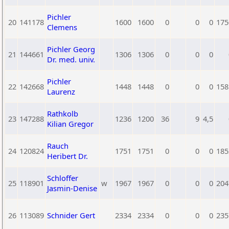
Pichler
20
141178
1600
1600
0
0
0
175
Clemens
Pichler Georg
21
144661
1306
1306
0
0
0
Dr. med. univ.
Pichler
22
142668
1448
1448
0
0
0
158
Laurenz
Rathkolb
23
147288
1236
1200
36
9
4,5
Kilian Gregor
Rauch
24
120824
1751
1751
0
0
0
185
Heribert Dr.
Schloffer
25
118901
w
1967
1967
0
0
0
204
Jasmin-Denise
26
113089
Schnider Gert
2334
2334
0
0
0
235