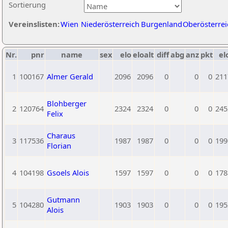
Sortierung
Vereinslisten:
Wien
Niederösterreich
Burgenland
Oberösterrei
Nr.
pnr
name
sex
elo
eloalt
diff
abg
anz
pkt
el
1
100167
Almer Gerald
2096
2096
0
0
0
211
Blohberger
2
120764
2324
2324
0
0
0
245
Felix
Charaus
3
117536
1987
1987
0
0
0
199
Florian
4
104198
Gsoels Alois
1597
1597
0
0
0
178
Gutmann
5
104280
1903
1903
0
0
0
195
Alois