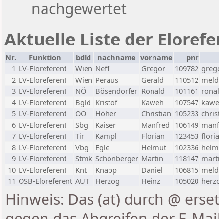
nachgewertet
Aktuelle Liste der Eloref
Nr.
Funktion
bdld
nachname
vorname
pnr
1
LV-Eloreferent
Wien
Neff
Gregor
109782
greg
2
LV-Eloreferent
Wien
Peraus
Gerald
110512
melde
3
LV-Eloreferent
NÖ
Bösendorfer
Ronald
101161
rona
4
LV-Eloreferent
Bgld
Kristof
Kaweh
107547
kawe
5
LV-Eloreferent
OÖ
Höher
Christian
105233
chris
6
LV-Eloreferent
Sbg
Kaiser
Manfred
106149
manf
7
LV-Eloreferent
Tir
Kampl
Florian
123453
flori
8
LV-Eloreferent
Vbg
Egle
Helmut
102336
helmu
9
LV-Eloreferent
Stmk
Schönberger
Martin
118147
marti
10
LV-Eloreferent
Knt
Knapp
Daniel
106815
melde
11
ÖSB-Eloreferent
AUT
Herzog
Heinz
105020
herzo
Hinweis: Das (at) durch @ erset
gegen das Abgreifen der E-Ma