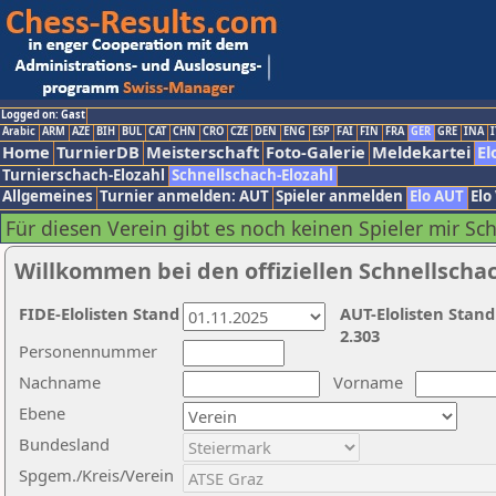
Logged on: Gast
Arabic
ARM
AZE
BIH
BUL
CAT
CHN
CRO
CZE
DEN
ENG
ESP
FAI
FIN
FRA
GER
GRE
INA
I
Home
TurnierDB
Meisterschaft
Foto-Galerie
Meldekartei
El
Turnierschach-Elozahl
Schnellschach-Elozahl
Allgemeines
Turnier anmelden: AUT
Spieler anmelden
Elo AUT
Elo
Für diesen Verein gibt es noch keinen Spieler mir Sc
Willkommen bei den offiziellen Schnellscha
FIDE-Elolisten Stand
AUT-Elolisten Stand
2.303
Personennummer
Nachname
Vorname
Ebene
Bundesland
Spgem./Kreis/Verein