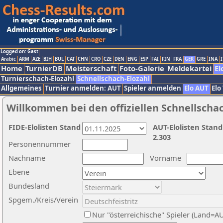
Logged on: Gast
Arabic
ARM
AZE
BIH
BUL
CAT
CHN
CRO
CZE
DEN
ENG
ESP
FAI
FIN
FRA
GER
GRE
INA
I
Home
TurnierDB
Meisterschaft
Foto-Galerie
Meldekartei
El
Turnierschach-Elozahl
Schnellschach-Elozahl
Allgemeines
Turnier anmelden: AUT
Spieler anmelden
Elo AUT
Elo
Willkommen bei den offiziellen Schnellscha
FIDE-Elolisten Stand
AUT-Elolisten Stand
2.303
Personennummer
Nachname
Vorname
Ebene
Bundesland
Spgem./Kreis/Verein
Nur "österreichische" Spieler (Land=A