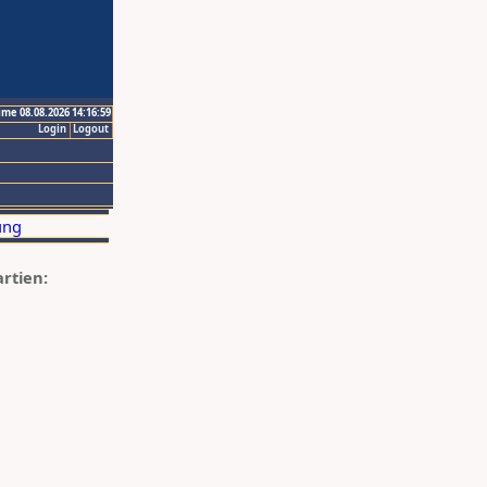
ime 08.08.2026 14:16:59
Login
Logout
artien: