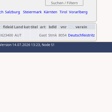
ch
Salzburg
Steiermark
Kärnten
Tirol
Vorarlberg
fideid
Land
kat
titel
art
bdld
vnr
verein
1623400
AUT
Gast
Stmk
8054
Deutschfeistritz
-Version 14.07.2026 13:23, Node S1