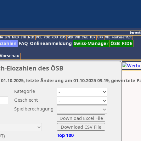
Servert
TA
JPN
MKD
LTU
NED
POL
POR
ROU
RUS
SRB
SVK
SWE
TUR
UKR
VIE
FontSize:11pt
ozahlen
FAQ
Onlineanmeldung
Swiss-Manager
ÖSB
FIDE
 Vorschau
ch-Elozahlen des ÖSB
 01.10.2025, letzte Änderung am 01.10.2025 09:19, gewertete P
Kategorie
Geschlecht
Spielberechtigung
Top 100
UT)