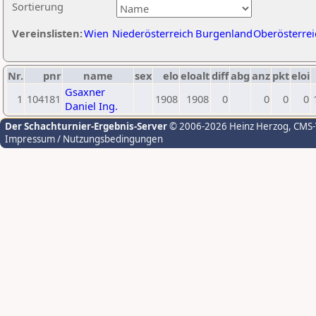
Sortierung
Vereinslisten:
Wien
Niederösterreich
Burgenland
Oberösterrei
Nr.
pnr
name
sex
elo
eloalt
diff
abg
anz
pkt
eloi
Gsaxner
1
104181
1908
1908
0
0
0
0
Daniel Ing.
Der Schachturnier-Ergebnis-Server
© 2006-2026 Heinz Herzog
, CMS
Impressum / Nutzungsbedingungen