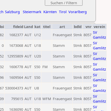
ch
Salzburg
Steiermark
Kärnten
Tirol
Vorarlberg
loi
fideid
Land
kat
titel
art
bdld
vnr
verein
SV
82
1682377
AUT
U12
Frauengast
Stmk
8057
Gamlitz
SV
0
1673068
AUT
U18
Stamm
Stmk
8057
Gamlitz
SV
52
12955809
AUT
U20
Stamm
Stmk
8057
Gamlitz
SV
32
1606778
AUT
S50
FM
Stamm
Stmk
8057
Gamlitz
SV
96
1609564
AUT
S50
Stamm
Stmk
8057
Gamlitz
SV
67
530004373
AUT
U8
Frauengast
Stmk
8057
Gamlitz
SV
09
795615
AUT
U18
WFM
Frauengast
Stmk
8057
Gamlitz
SV
25
1636090
AUT
S50
Stamm
Stmk
8057