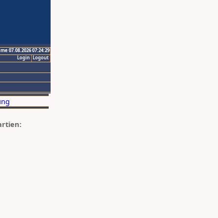
ime 07.08.2026 07:24:29
Login
Logout
artien: