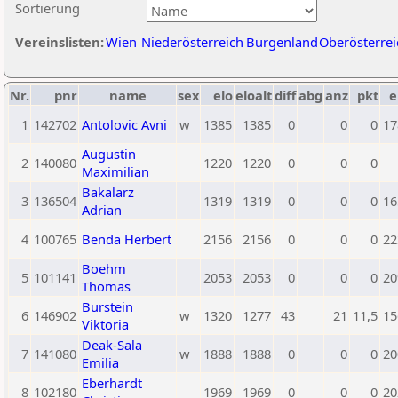
Sortierung
Vereinslisten:
Wien
Niederösterreich
Burgenland
Oberösterrei
Nr.
pnr
name
sex
elo
eloalt
diff
abg
anz
pkt
e
1
142702
Antolovic Avni
w
1385
1385
0
0
0
17
Augustin
2
140080
1220
1220
0
0
0
Maximilian
Bakalarz
3
136504
1319
1319
0
0
0
16
Adrian
4
100765
Benda Herbert
2156
2156
0
0
0
22
Boehm
5
101141
2053
2053
0
0
0
20
Thomas
Burstein
6
146902
w
1320
1277
43
21
11,5
15
Viktoria
Deak-Sala
7
141080
w
1888
1888
0
0
0
20
Emilia
Eberhardt
8
102180
1969
1969
0
0
0
20