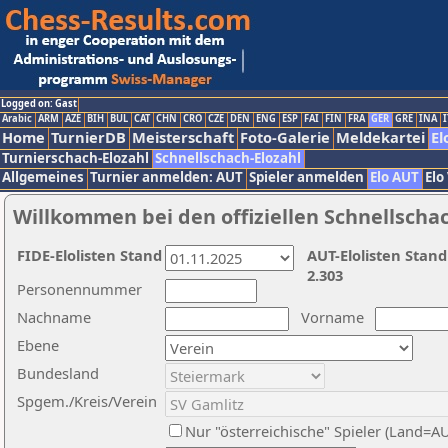
Logged on: Gast
Arabic
ARM
AZE
BIH
BUL
CAT
CHN
CRO
CZE
DEN
ENG
ESP
FAI
FIN
FRA
GER
GRE
INA
I
Home
TurnierDB
Meisterschaft
Foto-Galerie
Meldekartei
El
Turnierschach-Elozahl
Schnellschach-Elozahl
Allgemeines
Turnier anmelden: AUT
Spieler anmelden
Elo AUT
Elo
Willkommen bei den offiziellen Schnellscha
FIDE-Elolisten Stand
AUT-Elolisten Stand
2.303
Personennummer
Nachname
Vorname
Ebene
Bundesland
Spgem./Kreis/Verein
Nur "österreichische" Spieler (Land=A