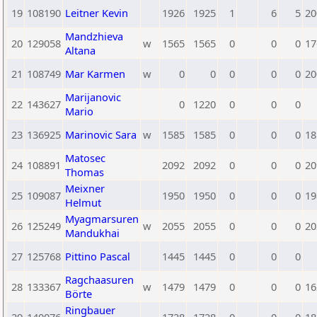
19
108190
Leitner Kevin
1926
1925
1
6
5
20
Mandzhieva
20
129058
w
1565
1565
0
0
0
17
Altana
21
108749
Mar Karmen
w
0
0
0
0
0
20
Marijanovic
22
143627
0
1220
0
0
0
Mario
23
136925
Marinovic Sara
w
1585
1585
0
0
0
18
Matosec
24
108891
2092
2092
0
0
0
20
Thomas
Meixner
25
109087
1950
1950
0
0
0
19
Helmut
Myagmarsuren
26
125249
w
2055
2055
0
0
0
20
Mandukhai
27
125768
Pittino Pascal
1445
1445
0
0
0
Ragchaasuren
28
133367
w
1479
1479
0
0
0
16
Börte
Ringbauer