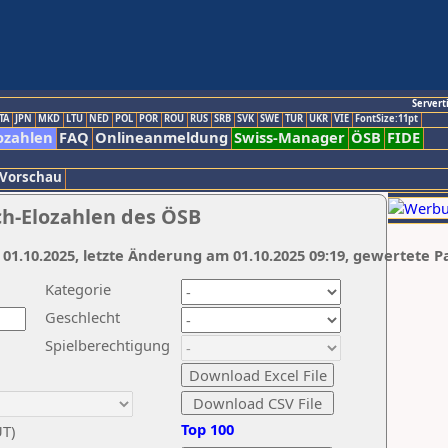
Servert
TA
JPN
MKD
LTU
NED
POL
POR
ROU
RUS
SRB
SVK
SWE
TUR
UKR
VIE
FontSize:11pt
ozahlen
FAQ
Onlineanmeldung
Swiss-Manager
ÖSB
FIDE
 Vorschau
ch-Elozahlen des ÖSB
 01.10.2025, letzte Änderung am 01.10.2025 09:19, gewertete P
Kategorie
Geschlecht
Spielberechtigung
Top 100
UT)