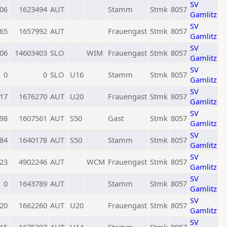
SV
06
1623494
AUT
Stamm
Stmk
8057
Gamlitz
SV
65
1657992
AUT
Frauengast
Stmk
8057
Gamlitz
SV
06
14603403
SLO
WIM
Frauengast
Stmk
8057
Gamlitz
SV
0
0
SLO
U16
Stamm
Stmk
8057
Gamlitz
SV
17
1676270
AUT
U20
Frauengast
Stmk
8057
Gamlitz
SV
98
1607561
AUT
S50
Gast
Stmk
8057
Gamlitz
SV
84
1640178
AUT
S50
Stamm
Stmk
8057
Gamlitz
SV
23
4902246
AUT
WCM
Frauengast
Stmk
8057
Gamlitz
SV
0
1643789
AUT
Stamm
Stmk
8057
Gamlitz
SV
20
1662260
AUT
U20
Frauengast
Stmk
8057
Gamlitz
SV