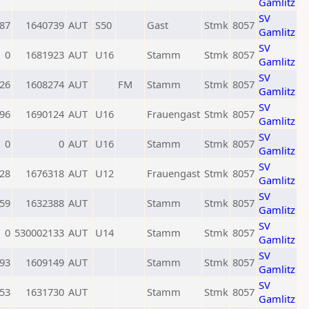
Gamlitz
SV
87
1640739
AUT
S50
Gast
Stmk
8057
Gamlitz
SV
0
1681923
AUT
U16
Stamm
Stmk
8057
Gamlitz
SV
26
1608274
AUT
FM
Stamm
Stmk
8057
Gamlitz
SV
96
1690124
AUT
U16
Frauengast
Stmk
8057
Gamlitz
SV
0
0
AUT
U16
Stamm
Stmk
8057
Gamlitz
SV
28
1676318
AUT
U12
Frauengast
Stmk
8057
Gamlitz
SV
59
1632388
AUT
Stamm
Stmk
8057
Gamlitz
SV
0
530002133
AUT
U14
Stamm
Stmk
8057
Gamlitz
SV
93
1609149
AUT
Stamm
Stmk
8057
Gamlitz
SV
53
1631730
AUT
Stamm
Stmk
8057
Gamlitz