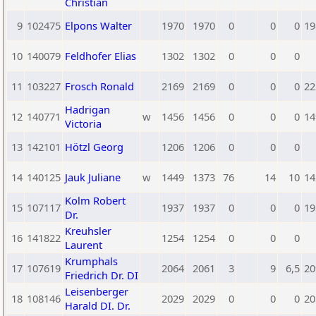
Christian
9
102475
Elpons Walter
1970
1970
0
0
0
19
10
140079
Feldhofer Elias
1302
1302
0
0
0
11
103227
Frosch Ronald
2169
2169
0
0
0
22
Hadrigan
12
140771
w
1456
1456
0
0
0
14
Victoria
13
142101
Hötzl Georg
1206
1206
0
0
0
14
140125
Jauk Juliane
w
1449
1373
76
14
10
14
Kolm Robert
15
107117
1937
1937
0
0
0
19
Dr.
Kreuhsler
16
141822
1254
1254
0
0
0
Laurent
Krumphals
17
107619
2064
2061
3
9
6,5
20
Friedrich Dr. DI
Leisenberger
18
108146
2029
2029
0
0
0
20
Harald DI. Dr.