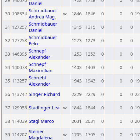
29
140076
1728
1728
0
0
0
18
Daniel
Schmidbauer
30
108334
w
1846
1846
0
0
0
19
Andrea Mag.
Schmidbauer
31
127257
1315
1315
0
0
0
Daniel
Schmidbauer
32
127258
1273
1273
0
0
0
Felix
Schnepf
33
146395
1253
1253
0
0
0
Alexander
Schnepf
34
140078
1403
1403
0
0
0
Maximilian
Schriebl
35
113257
1943
1943
0
0
0
19
Alexander
36
113742
Singer Richard
2229
2229
0
0
0
22
37
129956
Stadlinger Lea
w
1844
1844
0
0
0
19
38
114039
Stagl Marco
2031
2031
0
0
0
20
Steiner
39
114207
w
1705
1705
0
0
0
17
Magdalena