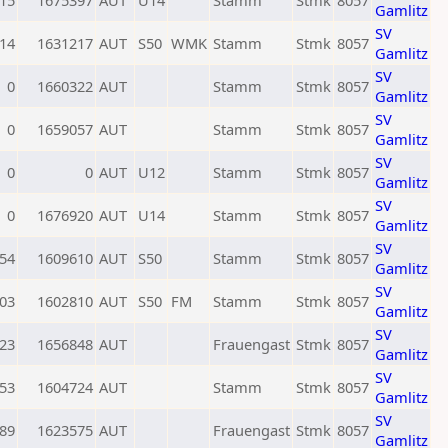
15
1675397
AUT
U14
Stamm
Stmk
8057
Gamlitz
SV
14
1631217
AUT
S50
WMK
Stamm
Stmk
8057
Gamlitz
SV
0
1660322
AUT
Stamm
Stmk
8057
Gamlitz
SV
0
1659057
AUT
Stamm
Stmk
8057
Gamlitz
SV
0
0
AUT
U12
Stamm
Stmk
8057
Gamlitz
SV
0
1676920
AUT
U14
Stamm
Stmk
8057
Gamlitz
SV
54
1609610
AUT
S50
Stamm
Stmk
8057
Gamlitz
SV
03
1602810
AUT
S50
FM
Stamm
Stmk
8057
Gamlitz
SV
23
1656848
AUT
Frauengast
Stmk
8057
Gamlitz
SV
53
1604724
AUT
Stamm
Stmk
8057
Gamlitz
SV
89
1623575
AUT
Frauengast
Stmk
8057
Gamlitz