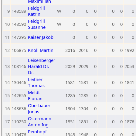
Maximilian
Feldgrill
9
148589
W
0
0
0
0
0
0
Katrin
Feldgrill
10
148590
W
0
0
0
0
0
0
Susanne
11
147295
Kaiser Jakob
0
0
0
0
0
0
12
106875
Knoll Martin
2016
2016
0
0
0
1992
Leisenberger
13
108146
Harald DI.
2029
2029
0
0
0
2053
Dr.
Leitner
14
130446
1581
1581
0
0
0
1841
Thomas
Meldt
15
142655
1285
1285
0
0
0
0
Florian
Oberbauer
16
143636
1304
1304
0
0
0
0
Jonas
Ostermann
17
110250
1851
1851
0
0
0
1876
Anton Ing.
Peinhopf
18
110476
1948
1948
0
0
0
0