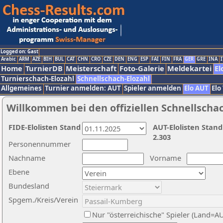
Logged on: Gast
Arabic
ARM
AZE
BIH
BUL
CAT
CHN
CRO
CZE
DEN
ENG
ESP
FAI
FIN
FRA
GER
GRE
INA
I
Home
TurnierDB
Meisterschaft
Foto-Galerie
Meldekartei
El
Turnierschach-Elozahl
Schnellschach-Elozahl
Allgemeines
Turnier anmelden: AUT
Spieler anmelden
Elo AUT
Elo
Willkommen bei den offiziellen Schnellscha
FIDE-Elolisten Stand
AUT-Elolisten Stand
2.303
Personennummer
Nachname
Vorname
Ebene
Bundesland
Spgem./Kreis/Verein
Nur "österreichische" Spieler (Land=A