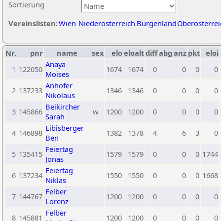
Sortierung
Vereinslisten:
Wien
Niederösterreich
Burgenland
Oberösterrei
Nr.
pnr
name
sex
elo
eloalt
diff
abg
anz
pkt
eloi
Anaya
1
122050
1674
1674
0
0
0
0
Moises
Anhofer
2
137233
1346
1346
0
0
0
0
Nikolaus
Beikircher
3
145866
w
1200
1200
0
0
0
0
Sarah
Eibisberger
4
146898
1382
1378
4
6
3
0
Ben
Feiertag
5
135415
1579
1579
0
0
0
1744
Jonas
Feiertag
6
137234
1550
1550
0
0
0
1668
Niklas
Felber
7
144767
1200
1200
0
0
0
0
Lorenz
Felber
8
145881
1200
1200
0
0
0
0