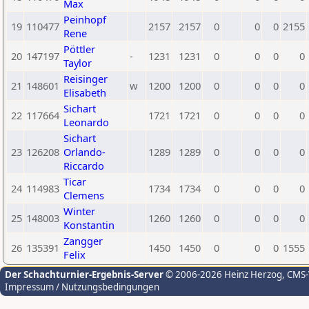
Max
Peinhopf
19
110477
2157
2157
0
0
0
2155
Rene
Pöttler
20
147197
-
1231
1231
0
0
0
0
Taylor
Reisinger
21
148601
w
1200
1200
0
0
0
0
Elisabeth
Sichart
22
117664
1721
1721
0
0
0
0
Leonardo
Sichart
23
126208
Orlando-
1289
1289
0
0
0
0
Riccardo
Ticar
24
114983
1734
1734
0
0
0
0
Clemens
Winter
25
148003
1260
1260
0
0
0
0
Konstantin
Zangger
26
135391
1450
1450
0
0
0
1555
Felix
Der Schachturnier-Ergebnis-Server
© 2006-2026 Heinz Herzog
, CMS
Impressum / Nutzungsbedingungen