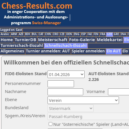
Logged on: Gast
Arabic
ARM
AZE
BIH
BUL
CAT
CHN
CRO
CZE
DEN
ENG
ESP
FAI
FIN
FRA
GER
GRE
INA
I
Home
TurnierDB
Meisterschaft
Foto-Galerie
Meldekartei
El
Turnierschach-Elozahl
Schnellschach-Elozahl
Allgemeines
Turnier anmelden: AUT
Spieler anmelden
Elo AUT
Elo
Willkommen bei den offiziellen Schnellscha
FIDE-Elolisten Stand
AUT-Elolisten Stand
2.226
Personennummer
Nachname
Vorname
Ebene
Bundesland
Spgem./Kreis/Verein
Nur "österreichische" Spieler (Land=A