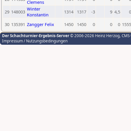
Clemens
Winter
29
148003
1314
1317
-3
9
4,5
Konstantin
30
135391
Zangger Felix
1450
1450
0
0
0
155
Der Schachturnier-Ergebnis-Server
© 2006-2026 Heinz Herzog
, CMS
Impressum / Nutzungsbedingungen