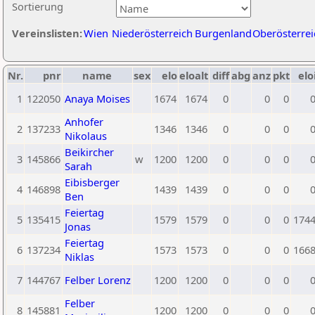
Sortierung
Vereinslisten:
Wien
Niederösterreich
Burgenland
Oberösterrei
Nr.
pnr
name
sex
elo
eloalt
diff
abg
anz
pkt
elo
1
122050
Anaya Moises
1674
1674
0
0
0
Anhofer
2
137233
1346
1346
0
0
0
Nikolaus
Beikircher
3
145866
w
1200
1200
0
0
0
Sarah
Eibisberger
4
146898
1439
1439
0
0
0
Ben
Feiertag
5
135415
1579
1579
0
0
0
174
Jonas
Feiertag
6
137234
1573
1573
0
0
0
166
Niklas
7
144767
Felber Lorenz
1200
1200
0
0
0
Felber
8
145881
1200
1200
0
0
0