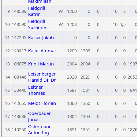
Maximilian
Feldgrill
9
148589
W
1200
0
0
10
3
Katrin
Feldgrill
10
148590
W
1208
0
0
10
4,5
Susanne
11
147295
Kaiser Jakob
0
0
0
0
0
12
149417
Kaltic Ammar
1209
1209
0
0
0
13
106875
Knoll Martin
2004
2004
0
0
0
199
Leisenberger
14
108146
2029
2029
0
0
0
205
Harald DI. Dr.
Leitner
15
130446
1581
1581
0
0
0
184
Thomas
16
142655
Meldt Florian
1360
1360
0
0
0
Oberbauer
17
143636
1304
1304
0
0
0
Jonas
Ostermann
18
110250
1851
1851
0
0
0
187
Anton Ing.