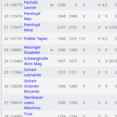
Pachatz
19
149772
w
1200
0
0
9
4,5
Leonie
Peinhopf
20
110476
1948
1948
0
0
0
Max
Peinhopf
21
110477
2157
2157
0
0
0
215
Rene
22
147197
Pöttler Taylor
-
1346
1231
115
9
6,5
Reisinger
23
148601
w
1200
1200
0
0
0
Elisabeth
Schweighofer
24
113463
1977
1977
0
0
0
201
Alois Mag.
Sichart
25
117664
1721
1721
0
0
0
Leonardo
Sichart
26
126208
Orlando-
1289
1289
0
0
0
Riccardo
Steinbauer
27
149416
Lewis
1200
1200
0
0
0
Maximus
Ticar
28
114983
1734
1734
0
0
0