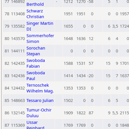
77
146892
-
1212
1270
-58
5
1
0
Berthold
Schwarz
78
113408
1951
1951
0
0
0
1957
Christian
Singer Martin
79
135582
1655
0
0
6
3,5
1724
DI
Sommerhofer
80
143570
1648
1636
12
6
4
0
Simon
Sorochan
81
144111
0
0
0
0
0
0
Stepan
Swoboda
82
142435
1588
1531
57
15
9
1701
Fabian
Swoboda
83
142436
1414
1434
-20
15
7
1637
Paul
Ternoschek
84
124432
1353
1353
0
0
0
0
Wilhelm Mag.
85
148663
Tessaro Julian
1502
0
0
6
5
0
Tumur-Ochir
86
132145
1909
1822
87
9
5,5
2115
Duluu
Ussar
87
115369
1769
1769
0
0
0
1848
Reinhard