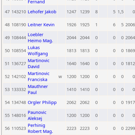
Fernand
47
143210
Lehofer Jakob
1247
1239
8
5
1,5
0
48
108190
Leitner Kevin
1926
1925
1
6
5
2006
Loebler
49
108444
2044
2044
0
0
0
2064
Heimo Mag.
Lukas
50
108554
1813
1813
0
0
0
1869
Wolfgang
Martinovic
51
136727
1640
1640
0
0
0
1812
David
Martinovic
52
142102
w
1200
1200
0
0
0
0
Franciska
Mauthner
53
133332
1410
1410
0
0
0
0
Paul
54
134748
Orgler Philipp
2062
2062
0
0
0
1917
Paunovic
55
148016
1200
1200
0
0
0
0
Aleksej
Perhinig
56
110523
2223
2223
0
0
0
2299
Robert Mag.