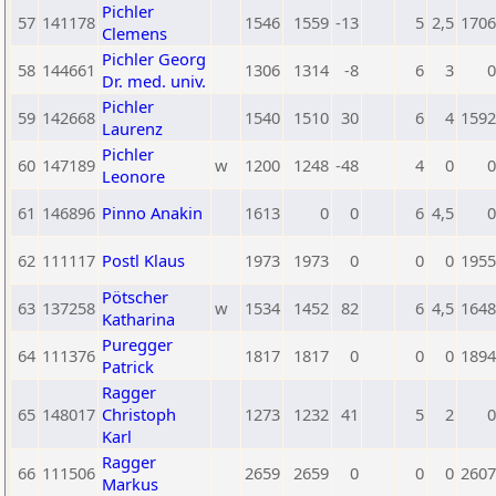
Pichler
57
141178
1546
1559
-13
5
2,5
1706
Clemens
Pichler Georg
58
144661
1306
1314
-8
6
3
0
Dr. med. univ.
Pichler
59
142668
1540
1510
30
6
4
1592
Laurenz
Pichler
60
147189
w
1200
1248
-48
4
0
0
Leonore
61
146896
Pinno Anakin
1613
0
0
6
4,5
0
62
111117
Postl Klaus
1973
1973
0
0
0
1955
Pötscher
63
137258
w
1534
1452
82
6
4,5
1648
Katharina
Puregger
64
111376
1817
1817
0
0
0
1894
Patrick
Ragger
65
148017
Christoph
1273
1232
41
5
2
0
Karl
Ragger
66
111506
2659
2659
0
0
0
2607
Markus