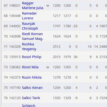
Ragger
67
148021
w
1200
1200
0
5
0
0
Marlene Julia
Rameder
68
145448
1217
1217
0
0
0
0
Lorenz
Raunjak
69
144092
1747
1780
-33
6
4
1807
Christoph
Riedl Roman
70
142698
1624
1624
0
0
0
1729
Samuel Mag.
Roshka
71
142328
2512
0
0
16
14
2486
Yevgeniy
72
135913
Rosol Philip
2015
1979
36
9
6
2153
73
138382
Rössl Mila
w
1265
1265
0
0
0
0
74
142373
Ruzin Nikita
1278
1278
0
0
0
0
75
147190
Salkic Kenan
1204
1200
4
6
2
0
76
142120
Salkic Tarik
1320
1329
-9
6
3
1524
Schleich