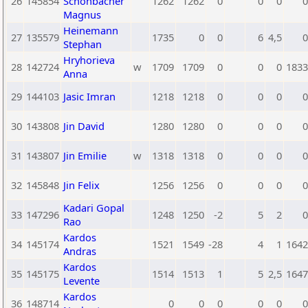
26
145854
Schönbacher
1262
1262
0
0
0
0
Magnus
Heinemann
27
135579
1735
0
0
6
4,5
0
Stephan
Hryhorieva
28
142724
w
1709
1709
0
0
0
1833
Anna
29
144103
Jasic Imran
1218
1218
0
0
0
0
30
143808
Jin David
1280
1280
0
0
0
0
31
143807
Jin Emilie
w
1318
1318
0
0
0
0
32
145848
Jin Felix
1256
1256
0
0
0
0
Kadari Gopal
33
147296
1248
1250
-2
5
2
0
Rao
Kardos
34
145174
1521
1549
-28
4
1
1642
Andras
Kardos
35
145175
1514
1513
1
5
2,5
1647
Levente
Kardos
36
148714
0
0
0
0
0
0