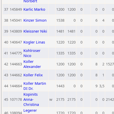
Norbert
37
145849
Karlic Marko
1200
1200
0
0
0
0
38
145041
Kinzer Simon
1538
0
0
6
4
0
39
143809
Kleissner Niki
1481
1481
0
0
0
0
40
140647
Kogler Linas
1220
1220
0
0
0
0
Kohlroser
41
144775
1335
1335
0
0
0
0
Nico
Koller
42
144663
1200
1200
0
8
2
1527
Alexander
43
144662
Koller Felix
1200
1200
0
8
1
0
Koller Martin
44
144664
1443
0
0
9
3,5
0
DI Dr.
Kopinits
45
107178
Anna-
w
2175
2175
0
0
0
2142
Christina
Legerer
46
108094
1720
1720
0
0
0
0