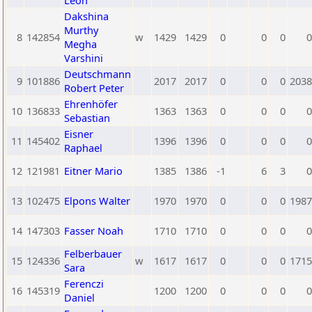
Leon
Dakshina
Murthy
8
142854
w
1429
1429
0
0
0
0
Megha
Varshini
Deutschmann
9
101886
2017
2017
0
0
0
2038
Robert Peter
Ehrenhöfer
10
136833
1363
1363
0
0
0
0
Sebastian
Eisner
11
145402
1396
1396
0
0
0
0
Raphael
12
121981
Eitner Mario
1385
1386
-1
6
3
0
13
102475
Elpons Walter
1970
1970
0
0
0
1987
14
147303
Fasser Noah
1710
1710
0
0
0
0
Felberbauer
15
124336
w
1617
1617
0
0
0
1715
Sara
Ferenczi
16
145319
1200
1200
0
0
0
0
Daniel