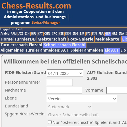
Logged on: Gast
Arabic
ARM
AZE
BIH
BUL
CAT
CHN
CRO
CZE
DEN
ENG
ESP
FAI
FIN
FRA
GER
GRE
INA
I
Home
TurnierDB
Meisterschaft
Foto-Galerie
Meldekartei
El
Turnierschach-Elozahl
Schnellschach-Elozahl
Allgemeines
Turnier anmelden: AUT
Spieler anmelden
Elo AUT
Elo
Willkommen bei den offiziellen Schnellscha
FIDE-Elolisten Stand
AUT-Elolisten Stand
2.303
Personennummer
Nachname
Vorname
Ebene
Bundesland
Spgem./Kreis/Verein
Nur "österreichische" Spieler (Land=A