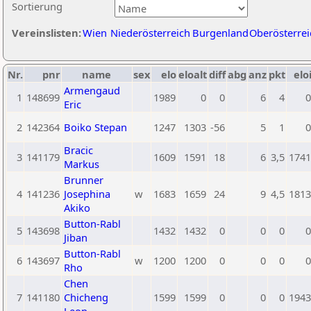
Sortierung
Vereinslisten:
Wien
Niederösterreich
Burgenland
Oberösterrei
Nr.
pnr
name
sex
elo
eloalt
diff
abg
anz
pkt
elo
Armengaud
1
148699
1989
0
0
6
4
0
Eric
2
142364
Boiko Stepan
1247
1303
-56
5
1
0
Bracic
3
141179
1609
1591
18
6
3,5
1741
Markus
Brunner
4
141236
Josephina
w
1683
1659
24
9
4,5
1813
Akiko
Button-Rabl
5
143698
1432
1432
0
0
0
0
Jiban
Button-Rabl
6
143697
w
1200
1200
0
0
0
0
Rho
Chen
7
141180
Chicheng
1599
1599
0
0
0
1943