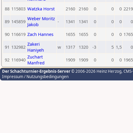
88
115803
Watzka Horst
2160
2160
0
0
0
2219
Weber Moritz
89
145859
-
1341
1341
0
0
0
0
Jakob
90
116619
Zach Hannes
1655
1655
0
0
0
1765
Zakeri
91
132982
w
1317
1320
-3
5
1,5
0
Haniyeh
Zuchart
92
116940
1909
1909
0
0
0
1965
Manfred
Der Schachturnier-Ergebnis-Server
© 2006-2026 Heinz Herzog
, CMS
Impressum / Nutzungsbedingungen