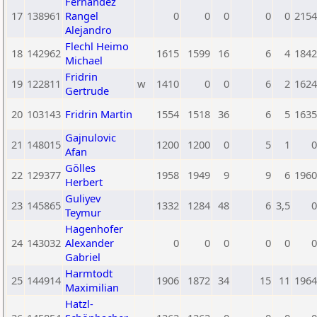
Fernandez
17
138961
Rangel
0
0
0
0
0
2154
Alejandro
Flechl Heimo
18
142962
1615
1599
16
6
4
1842
Michael
Fridrin
19
122811
w
1410
0
0
6
2
1624
Gertrude
20
103143
Fridrin Martin
1554
1518
36
6
5
1635
Gajnulovic
21
148015
1200
1200
0
5
1
0
Afan
Gölles
22
129377
1958
1949
9
9
6
1960
Herbert
Guliyev
23
145865
1332
1284
48
6
3,5
0
Teymur
Hagenhofer
24
143032
Alexander
0
0
0
0
0
0
Gabriel
Harmtodt
25
144914
1906
1872
34
15
11
1964
Maximilian
Hatzl-