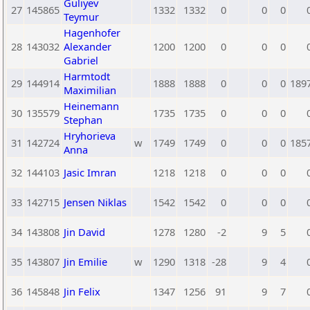
Guliyev
27
145865
1332
1332
0
0
0
Teymur
Hagenhofer
28
143032
Alexander
1200
1200
0
0
0
Gabriel
Harmtodt
29
144914
1888
1888
0
0
0
189
Maximilian
Heinemann
30
135579
1735
1735
0
0
0
Stephan
Hryhorieva
31
142724
w
1749
1749
0
0
0
185
Anna
32
144103
Jasic Imran
1218
1218
0
0
0
33
142715
Jensen Niklas
1542
1542
0
0
0
34
143808
Jin David
1278
1280
-2
9
5
35
143807
Jin Emilie
w
1290
1318
-28
9
4
36
145848
Jin Felix
1347
1256
91
9
7