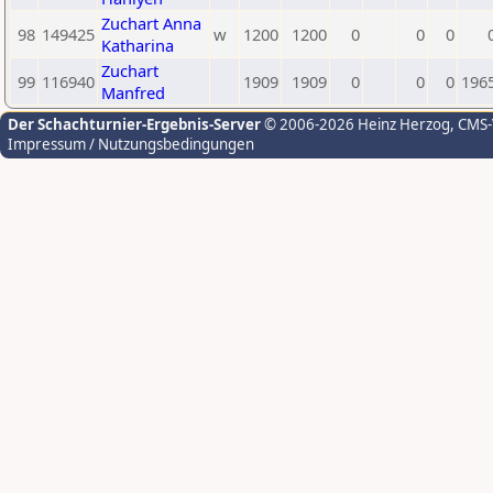
Zuchart Anna
98
149425
w
1200
1200
0
0
0
Katharina
Zuchart
99
116940
1909
1909
0
0
0
196
Manfred
Der Schachturnier-Ergebnis-Server
© 2006-2026 Heinz Herzog
, CMS
Impressum / Nutzungsbedingungen