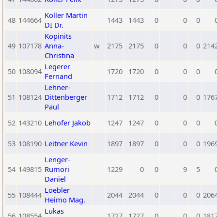
Koller Martin
48
144664
1443
1443
0
0
0
DI Dr.
Kopinits
49
107178
Anna-
w
2175
2175
0
0
0
214
Christina
Legerer
50
108094
1720
1720
0
0
0
Fernand
Lehner-
51
108124
Dittenberger
1712
1712
0
0
0
176
Paul
52
143210
Lehofer Jakob
1247
1247
0
0
0
53
108190
Leitner Kevin
1897
1897
0
0
0
196
Lenger-
54
149815
Rumori
1229
0
0
9
5
Daniel
Loebler
55
108444
2044
2044
0
0
0
206
Heimo Mag.
Lukas
56
108554
1727
1727
0
0
0
181