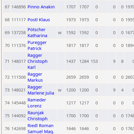
67
146896
Pinno Anakin
1707
1707
0
0
0
197
68
111117
Postl Klaus
1973
1973
0
0
0
195
Pötscher
69
137258
w
1592
1592
0
0
0
167
Katharina
Puregger
70
111376
1817
1817
0
0
0
189
Patrick
Ragger
71
148017
Christoph
1437
1284
153
9
8
Karl
Ragger
72
111506
2659
2659
0
0
0
260
Markus
Ragger
73
148021
w
1200
1200
0
9
4
Marlene Julia
Rameder
74
145448
1217
1217
0
0
0
Lorenz
Raunjak
75
144092
1700
1700
0
0
0
174
Christoph
Riedl Roman
76
142698
1646
1646
0
0
0
176
Samuel Mag.