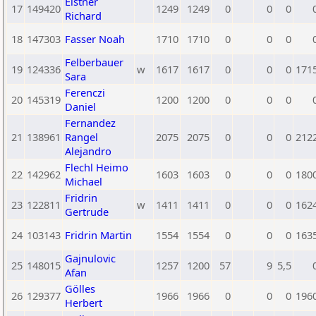
Elstner
17
149420
1249
1249
0
0
0
Richard
18
147303
Fasser Noah
1710
1710
0
0
0
Felberbauer
19
124336
w
1617
1617
0
0
0
171
Sara
Ferenczi
20
145319
1200
1200
0
0
0
Daniel
Fernandez
21
138961
Rangel
2075
2075
0
0
0
212
Alejandro
Flechl Heimo
22
142962
1603
1603
0
0
0
180
Michael
Fridrin
23
122811
w
1411
1411
0
0
0
162
Gertrude
24
103143
Fridrin Martin
1554
1554
0
0
0
163
Gajnulovic
25
148015
1257
1200
57
9
5,5
Afan
Gölles
26
129377
1966
1966
0
0
0
196
Herbert