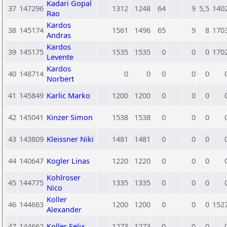
Kadari Gopal
37
147296
1312
1248
64
9
5,5
140
Rao
Kardos
38
145174
1561
1496
65
9
8
170
Andras
Kardos
39
145175
1535
1535
0
0
0
170
Levente
Kardos
40
148714
0
0
0
0
0
Norbert
41
145849
Karlic Marko
1200
1200
0
0
0
42
145041
Kinzer Simon
1538
1538
0
0
0
43
143809
Kleissner Niki
1481
1481
0
0
0
44
140647
Kogler Linas
1220
1220
0
0
0
Kohlroser
45
144775
1335
1335
0
0
0
Nico
Koller
46
144663
1200
1200
0
0
0
152
Alexander
47
144662
Koller Felix
1273
1273
0
0
0