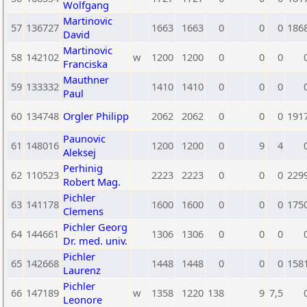
Wolfgang
Martinovic
57
136727
1663
1663
0
0
0
186
David
Martinovic
58
142102
w
1200
1200
0
0
0
Franciska
Mauthner
59
133332
1410
1410
0
0
0
Paul
60
134748
Orgler Philipp
2062
2062
0
0
0
191
Paunovic
61
148016
1200
1200
0
9
4
Aleksej
Perhinig
62
110523
2223
2223
0
0
0
229
Robert Mag.
Pichler
63
141178
1600
1600
0
0
0
175
Clemens
Pichler Georg
64
144661
1306
1306
0
0
0
Dr. med. univ.
Pichler
65
142668
1448
1448
0
0
0
158
Laurenz
Pichler
66
147189
w
1358
1220
138
9
7,5
Leonore