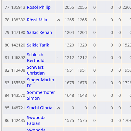
77
135913
Rosol Philip
2055
2055
0
0
0
220
78
138382
Rössl Mila
w
1265
1265
0
0
0
79
147190
Salkic Kenan
1204
1204
0
0
0
80
142120
Salkic Tarik
1320
1320
0
0
0
152
Schleich
81
146892
-
1212
1212
0
0
0
Berthold
Schwarz
82
113408
1951
1951
0
0
0
195
Christian
Singer Martin
83
135582
1675
1675
0
0
0
172
DI
Sommerhofer
84
143570
1648
1648
0
0
0
Simon
85
148721
Stachl Gloria
w
0
0
0
0
0
Swoboda
86
142435
1575
1575
0
0
0
170
Fabian
Swoboda