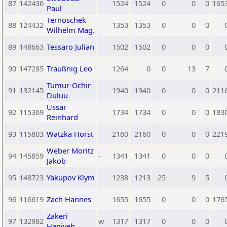
87
142436
1524
1524
0
0
0
165
Paul
Ternoschek
88
124432
1353
1353
0
0
0
Wilhelm Mag.
89
148663
Tessaro Julian
1502
1502
0
0
0
90
147285
Traußnig Leo
1264
0
0
13
7
Tumur-Ochir
91
132145
1940
1940
0
0
0
211
Duluu
Ussar
92
115369
1734
1734
0
0
0
183
Reinhard
93
115803
Watzka Horst
2160
2160
0
0
0
221
Weber Moritz
94
145859
-
1341
1341
0
0
0
Jakob
95
148723
Yakupov Klym
1238
1213
25
9
5
96
116619
Zach Hannes
1655
1655
0
0
0
176
Zakeri
97
132982
w
1317
1317
0
0
0
Haniyeh