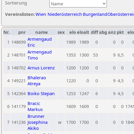
Sortierung
Vereinslisten:
Wien
Niederösterreich
Burgenland
Oberösterrei
Nr.
pnr
name
sex
elo
eloalt
diff
abg
anz
pkt
elo
Armengaud
1
148699
1989
1989
0
0
0
Eric
Armengaud
2
148701
1353
1300
53
9
6,5
Timo
3
148702
Arnus Lorenz
1200
1200
0
0
0
Bhalerao
4
149221
1220
0
0
9
4,5
Atreya
5
142364
Boiko Stepan
1253
1247
6
9
4,5
Bracic
6
141179
1609
1609
0
0
0
174
Markus
Brunner
7
141236
Josephina
w
1700
1700
0
0
0
184
Akiko