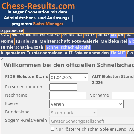
Logged on: Gast
Arabic
ARM
AZE
BIH
BUL
CAT
CHN
CRO
CZE
DEN
ENG
ESP
FAI
FIN
FRA
GER
GRE
INA
I
Home
TurnierDB
Meisterschaft
Foto-Galerie
Meldekartei
El
Turnierschach-Elozahl
Schnellschach-Elozahl
Allgemeines
Turnier anmelden: AUT
Spieler anmelden
Elo AUT
Elo
Willkommen bei den offiziellen Schnellscha
FIDE-Elolisten Stand
AUT-Elolisten Stand
2.226
Personennummer
Nachname
Vorname
Ebene
Bundesland
Spgem./Kreis/Verein
Nur "österreichische" Spieler (Land=A