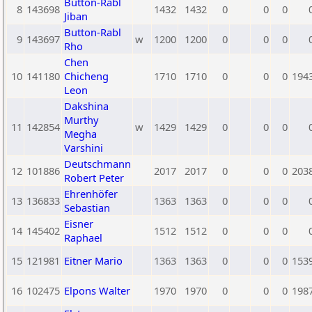
Button-Rabl
8
143698
1432
1432
0
0
0
Jiban
Button-Rabl
9
143697
w
1200
1200
0
0
0
Rho
Chen
10
141180
Chicheng
1710
1710
0
0
0
194
Leon
Dakshina
Murthy
11
142854
w
1429
1429
0
0
0
Megha
Varshini
Deutschmann
12
101886
2017
2017
0
0
0
203
Robert Peter
Ehrenhöfer
13
136833
1363
1363
0
0
0
Sebastian
Eisner
14
145402
1512
1512
0
0
0
Raphael
15
121981
Eitner Mario
1363
1363
0
0
0
153
16
102475
Elpons Walter
1970
1970
0
0
0
198