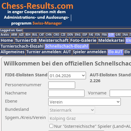
Logged on: Gast
Arabic
ARM
AZE
BIH
BUL
CAT
CHN
CRO
CZE
DEN
ENG
ESP
FAI
FIN
FRA
GER
GRE
INA
I
Home
TurnierDB
Meisterschaft
Foto-Galerie
Meldekartei
El
Turnierschach-Elozahl
Schnellschach-Elozahl
Allgemeines
Turnier anmelden: AUT
Spieler anmelden
Elo AUT
Elo
Willkommen bei den offiziellen Schnellscha
FIDE-Elolisten Stand
AUT-Elolisten Stand
2.226
Personennummer
Nachname
Vorname
Ebene
Bundesland
Spgem./Kreis/Verein
Nur "österreichische" Spieler (Land=A