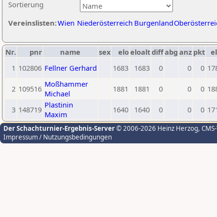
Sortierung
Vereinslisten:
Wien
Niederösterreich
Burgenland
Oberösterrei
Nr.
pnr
name
sex
elo
eloalt
diff
abg
anz
pkt
el
1
102806
Fellner Gerhard
1683
1683
0
0
0
17
Moßhammer
2
109516
1881
1881
0
0
0
18
Michael
Plastinin
3
148719
1640
1640
0
0
0
17
Maxim
Der Schachturnier-Ergebnis-Server
© 2006-2026 Heinz Herzog
, CMS
Impressum / Nutzungsbedingungen