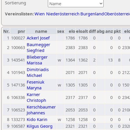
Sortierung
Vereinslisten:
Wien
Niederösterreich
Burgenland
Oberösterrei
Nr.
pnr
name
sex
elo
eloalt
diff
abg
anz
pkt
elo
1
100027
Ackerl Josef
1786
1786
0
0
0
Baumegger
2
100663
2383
2383
0
0
0
233
Siegfried
Blieberger
3
143541
w
1364
1362
2
13
8
Marissa
Dimitriadis
4
101943
2071
2071
0
0
0
212
Michael
Feseniuk
5
147136
w
1305
1305
0
0
0
150
Maryna
Karner
6
106336
2317
2317
0
0
0
234
Christoph
Kerschbaumer
7
106523
2053
2053
0
0
0
210
Johannes
8
133273
Kido Karin
w
1258
1258
0
0
0
9
106587
Kilgus Georg
2321
2321
0
0
0
232