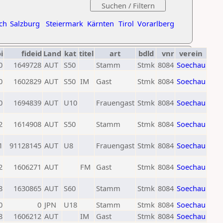
ch
Salzburg
Steiermark
Kärnten
Tirol
Vorarlberg
i
fideid
Land
kat
titel
art
bdld
vnr
verein
0
1649728
AUT
S50
Stamm
Stmk
8084
Soechau
0
1602829
AUT
S50
IM
Gast
Stmk
8084
Soechau
0
1694839
AUT
U10
Frauengast
Stmk
8084
Soechau
2
1614908
AUT
S50
Stamm
Stmk
8084
Soechau
1
91128145
AUT
U8
Frauengast
Stmk
8084
Soechau
2
1606271
AUT
FM
Gast
Stmk
8084
Soechau
8
1630865
AUT
S60
Stamm
Stmk
8084
Soechau
0
0
JPN
U18
Stamm
Stmk
8084
Soechau
8
1606212
AUT
IM
Gast
Stmk
8084
Soechau