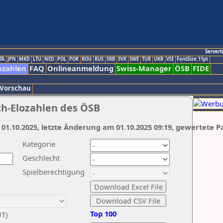
Servert
TA
JPN
MKD
LTU
NED
POL
POR
ROU
RUS
SRB
SVK
SWE
TUR
UKR
VIE
FontSize:11pt
ozahlen
FAQ
Onlineanmeldung
Swiss-Manager
ÖSB
FIDE
 Vorschau
ch-Elozahlen des ÖSB
 01.10.2025, letzte Änderung am 01.10.2025 09:19, gewertete P
Kategorie
Geschlecht
Spielberechtigung
Top 100
UT)