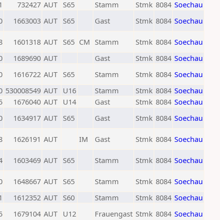
1
732427
AUT
S65
Stamm
Stmk
8084
Soechau
0
1663003
AUT
S65
Gast
Stmk
8084
Soechau
8
1601318
AUT
S65
CM
Stamm
Stmk
8084
Soechau
0
1689690
AUT
Gast
Stmk
8084
Soechau
0
1616722
AUT
S65
Stamm
Stmk
8084
Soechau
0
530008549
AUT
U16
Stamm
Stmk
8084
Soechau
5
1676040
AUT
U14
Gast
Stmk
8084
Soechau
0
1634917
AUT
S65
Gast
Stmk
8084
Soechau
8
1626191
AUT
IM
Gast
Stmk
8084
Soechau
4
1603469
AUT
S65
Stamm
Stmk
8084
Soechau
0
1648667
AUT
S65
Stamm
Stmk
8084
Soechau
1
1612352
AUT
S60
Stamm
Stmk
8084
Soechau
5
1679104
AUT
U12
Frauengast
Stmk
8084
Soechau