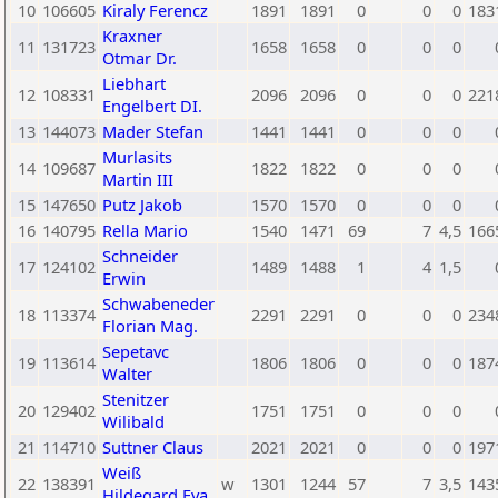
10
106605
Kiraly Ferencz
1891
1891
0
0
0
183
Kraxner
11
131723
1658
1658
0
0
0
Otmar Dr.
Liebhart
12
108331
2096
2096
0
0
0
221
Engelbert DI.
13
144073
Mader Stefan
1441
1441
0
0
0
Murlasits
14
109687
1822
1822
0
0
0
Martin III
15
147650
Putz Jakob
1570
1570
0
0
0
16
140795
Rella Mario
1540
1471
69
7
4,5
166
Schneider
17
124102
1489
1488
1
4
1,5
Erwin
Schwabeneder
18
113374
2291
2291
0
0
0
234
Florian Mag.
Sepetavc
19
113614
1806
1806
0
0
0
187
Walter
Stenitzer
20
129402
1751
1751
0
0
0
Wilibald
21
114710
Suttner Claus
2021
2021
0
0
0
197
Weiß
22
138391
w
1301
1244
57
7
3,5
143
Hildegard Eva