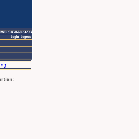
ime 07.08.2026 07:42:33
Login
Logout
artien: