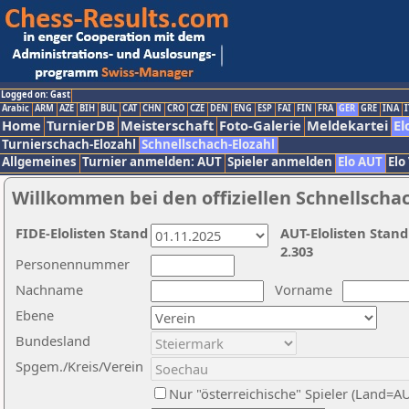
Logged on: Gast
Arabic
ARM
AZE
BIH
BUL
CAT
CHN
CRO
CZE
DEN
ENG
ESP
FAI
FIN
FRA
GER
GRE
INA
I
Home
TurnierDB
Meisterschaft
Foto-Galerie
Meldekartei
El
Turnierschach-Elozahl
Schnellschach-Elozahl
Allgemeines
Turnier anmelden: AUT
Spieler anmelden
Elo AUT
Elo
Willkommen bei den offiziellen Schnellscha
FIDE-Elolisten Stand
AUT-Elolisten Stand
2.303
Personennummer
Nachname
Vorname
Ebene
Bundesland
Spgem./Kreis/Verein
Nur "österreichische" Spieler (Land=A