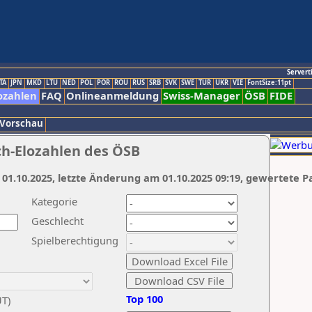
Servert
TA
JPN
MKD
LTU
NED
POL
POR
ROU
RUS
SRB
SVK
SWE
TUR
UKR
VIE
FontSize:11pt
ozahlen
FAQ
Onlineanmeldung
Swiss-Manager
ÖSB
FIDE
 Vorschau
ch-Elozahlen des ÖSB
 01.10.2025, letzte Änderung am 01.10.2025 09:19, gewertete P
Kategorie
Geschlecht
Spielberechtigung
Top 100
UT)