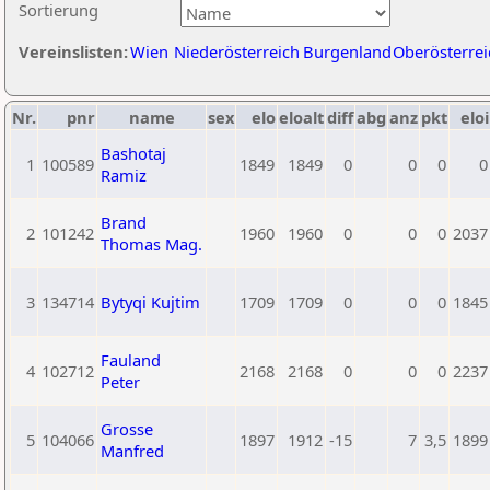
Sortierung
Vereinslisten:
Wien
Niederösterreich
Burgenland
Oberösterrei
Nr.
pnr
name
sex
elo
eloalt
diff
abg
anz
pkt
eloi
Bashotaj
1
100589
1849
1849
0
0
0
0
Ramiz
Brand
2
101242
1960
1960
0
0
0
2037
Thomas Mag.
3
134714
Bytyqi Kujtim
1709
1709
0
0
0
1845
Fauland
4
102712
2168
2168
0
0
0
2237
Peter
Grosse
5
104066
1897
1912
-15
7
3,5
1899
Manfred