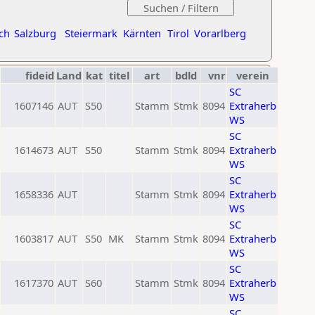
ch
Salzburg
Steiermark
Kärnten
Tirol
Vorarlberg
fideid
Land
kat
titel
art
bdld
vnr
verein
SC
1607146
AUT
S50
Stamm
Stmk
8094
Extraherb
WS
SC
1614673
AUT
S50
Stamm
Stmk
8094
Extraherb
WS
SC
1658336
AUT
Stamm
Stmk
8094
Extraherb
WS
SC
1603817
AUT
S50
MK
Stamm
Stmk
8094
Extraherb
WS
SC
1617370
AUT
S60
Stamm
Stmk
8094
Extraherb
WS
SC