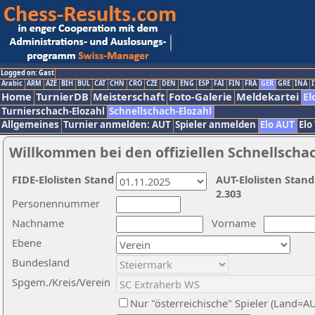
Logged on: Gast
Arabic
ARM
AZE
BIH
BUL
CAT
CHN
CRO
CZE
DEN
ENG
ESP
FAI
FIN
FRA
GER
GRE
INA
I
Home
TurnierDB
Meisterschaft
Foto-Galerie
Meldekartei
El
Turnierschach-Elozahl
Schnellschach-Elozahl
Allgemeines
Turnier anmelden: AUT
Spieler anmelden
Elo AUT
Elo
Willkommen bei den offiziellen Schnellscha
FIDE-Elolisten Stand
AUT-Elolisten Stand
2.303
Personennummer
Nachname
Vorname
Ebene
Bundesland
Spgem./Kreis/Verein
Nur "österreichische" Spieler (Land=A