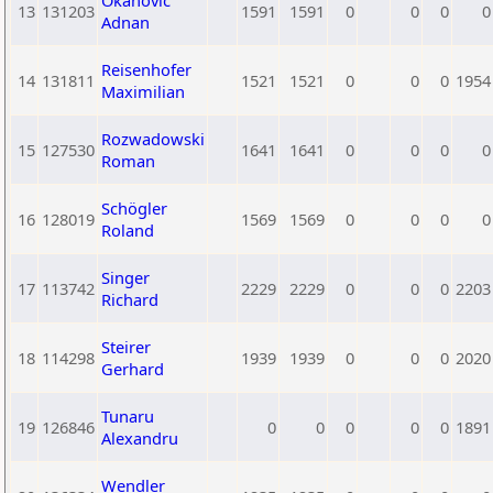
Okanovic
13
131203
1591
1591
0
0
0
0
Adnan
Reisenhofer
14
131811
1521
1521
0
0
0
1954
Maximilian
Rozwadowski
15
127530
1641
1641
0
0
0
0
Roman
Schögler
16
128019
1569
1569
0
0
0
0
Roland
Singer
17
113742
2229
2229
0
0
0
2203
Richard
Steirer
18
114298
1939
1939
0
0
0
2020
Gerhard
Tunaru
19
126846
0
0
0
0
0
1891
Alexandru
Wendler