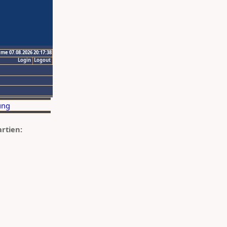
ime 07.08.2026 20:17:38
Login
Logout
artien: