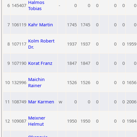
Halmos
6
145407
-
0
0
0
0
0
0
Tobias
7
106119
Kahr Martin
1745
1745
0
0
0
0
Kolm Robert
8
107117
1937
1937
0
0
0
1959
Dr.
9
107190
Korat Franz
1847
1847
0
0
0
0
Maichin
10
132996
1526
1526
0
0
0
1656
Rainer
11
108749
Mar Karmen
w
0
0
0
0
0
2006
Meixner
12
109087
1950
1950
0
0
0
1984
Helmut