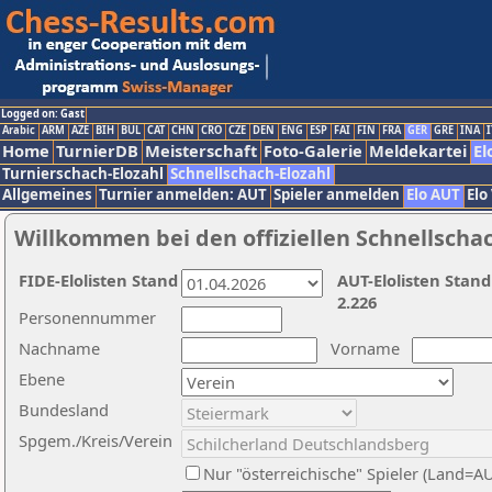
Logged on: Gast
Arabic
ARM
AZE
BIH
BUL
CAT
CHN
CRO
CZE
DEN
ENG
ESP
FAI
FIN
FRA
GER
GRE
INA
I
Home
TurnierDB
Meisterschaft
Foto-Galerie
Meldekartei
El
Turnierschach-Elozahl
Schnellschach-Elozahl
Allgemeines
Turnier anmelden: AUT
Spieler anmelden
Elo AUT
Elo
Willkommen bei den offiziellen Schnellscha
FIDE-Elolisten Stand
AUT-Elolisten Stand
2.226
Personennummer
Nachname
Vorname
Ebene
Bundesland
Spgem./Kreis/Verein
Nur "österreichische" Spieler (Land=A