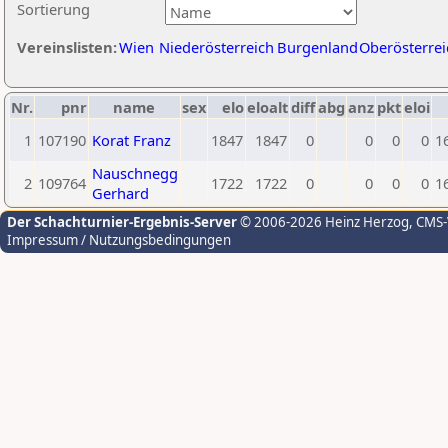
Sortierung
Vereinslisten:
Wien
Niederösterreich
Burgenland
Oberösterrei
Nr.
pnr
name
sex
elo
eloalt
diff
abg
anz
pkt
eloi
1
107190
Korat Franz
1847
1847
0
0
0
0
1
Nauschnegg
2
109764
1722
1722
0
0
0
0
1
Gerhard
Der Schachturnier-Ergebnis-Server
© 2006-2026 Heinz Herzog
, CMS
Impressum / Nutzungsbedingungen