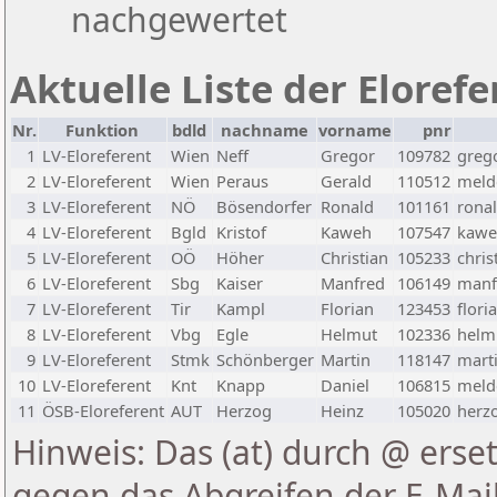
nachgewertet
Aktuelle Liste der Eloref
Nr.
Funktion
bdld
nachname
vorname
pnr
1
LV-Eloreferent
Wien
Neff
Gregor
109782
greg
2
LV-Eloreferent
Wien
Peraus
Gerald
110512
melde
3
LV-Eloreferent
NÖ
Bösendorfer
Ronald
101161
rona
4
LV-Eloreferent
Bgld
Kristof
Kaweh
107547
kawe
5
LV-Eloreferent
OÖ
Höher
Christian
105233
chris
6
LV-Eloreferent
Sbg
Kaiser
Manfred
106149
manf
7
LV-Eloreferent
Tir
Kampl
Florian
123453
flori
8
LV-Eloreferent
Vbg
Egle
Helmut
102336
helmu
9
LV-Eloreferent
Stmk
Schönberger
Martin
118147
marti
10
LV-Eloreferent
Knt
Knapp
Daniel
106815
melde
11
ÖSB-Eloreferent
AUT
Herzog
Heinz
105020
herzo
Hinweis: Das (at) durch @ erset
gegen das Abgreifen der E-Ma