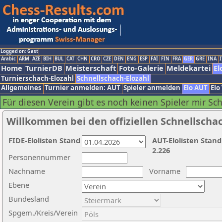
Logged on: Gast
Arabic
ARM
AZE
BIH
BUL
CAT
CHN
CRO
CZE
DEN
ENG
ESP
FAI
FIN
FRA
GER
GRE
INA
I
Home
TurnierDB
Meisterschaft
Foto-Galerie
Meldekartei
El
Turnierschach-Elozahl
Schnellschach-Elozahl
Allgemeines
Turnier anmelden: AUT
Spieler anmelden
Elo AUT
Elo
Für diesen Verein gibt es noch keinen Spieler mir Sc
Willkommen bei den offiziellen Schnellscha
FIDE-Elolisten Stand
AUT-Elolisten Stand
2.226
Personennummer
Nachname
Vorname
Ebene
Bundesland
Spgem./Kreis/Verein