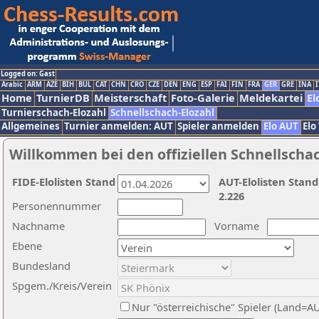
Logged on: Gast
Arabic
ARM
AZE
BIH
BUL
CAT
CHN
CRO
CZE
DEN
ENG
ESP
FAI
FIN
FRA
GER
GRE
INA
I
Home
TurnierDB
Meisterschaft
Foto-Galerie
Meldekartei
El
Turnierschach-Elozahl
Schnellschach-Elozahl
Allgemeines
Turnier anmelden: AUT
Spieler anmelden
Elo AUT
Elo
Willkommen bei den offiziellen Schnellscha
FIDE-Elolisten Stand
AUT-Elolisten Stand
2.226
Personennummer
Nachname
Vorname
Ebene
Bundesland
Spgem./Kreis/Verein
Nur "österreichische" Spieler (Land=A