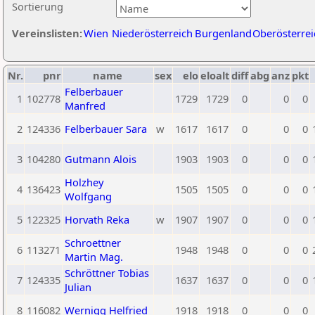
Sortierung
Vereinslisten:
Wien
Niederösterreich
Burgenland
Oberösterrei
Nr.
pnr
name
sex
elo
eloalt
diff
abg
anz
pkt
Felberbauer
1
102778
1729
1729
0
0
0
Manfred
2
124336
Felberbauer Sara
w
1617
1617
0
0
0
3
104280
Gutmann Alois
1903
1903
0
0
0
Holzhey
4
136423
1505
1505
0
0
0
Wolfgang
5
122325
Horvath Reka
w
1907
1907
0
0
0
Schroettner
6
113271
1948
1948
0
0
0
Martin Mag.
Schröttner Tobias
7
124335
1637
1637
0
0
0
Julian
8
116082
Wernigg Helfried
1918
1918
0
0
0