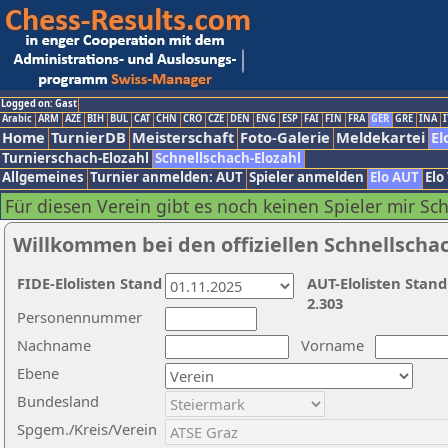
Logged on: Gast
Arabic
ARM
AZE
BIH
BUL
CAT
CHN
CRO
CZE
DEN
ENG
ESP
FAI
FIN
FRA
GER
GRE
INA
I
Home
TurnierDB
Meisterschaft
Foto-Galerie
Meldekartei
El
Turnierschach-Elozahl
Schnellschach-Elozahl
Allgemeines
Turnier anmelden: AUT
Spieler anmelden
Elo AUT
Elo
Für diesen Verein gibt es noch keinen Spieler mir Sc
Willkommen bei den offiziellen Schnellscha
FIDE-Elolisten Stand
AUT-Elolisten Stand
2.303
Personennummer
Nachname
Vorname
Ebene
Bundesland
Spgem./Kreis/Verein