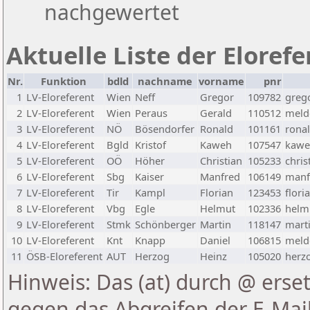
nachgewertet
Aktuelle Liste der Eloref
Nr.
Funktion
bdld
nachname
vorname
pnr
1
LV-Eloreferent
Wien
Neff
Gregor
109782
greg
2
LV-Eloreferent
Wien
Peraus
Gerald
110512
melde
3
LV-Eloreferent
NÖ
Bösendorfer
Ronald
101161
rona
4
LV-Eloreferent
Bgld
Kristof
Kaweh
107547
kawe
5
LV-Eloreferent
OÖ
Höher
Christian
105233
chris
6
LV-Eloreferent
Sbg
Kaiser
Manfred
106149
manf
7
LV-Eloreferent
Tir
Kampl
Florian
123453
flori
8
LV-Eloreferent
Vbg
Egle
Helmut
102336
helmu
9
LV-Eloreferent
Stmk
Schönberger
Martin
118147
marti
10
LV-Eloreferent
Knt
Knapp
Daniel
106815
melde
11
ÖSB-Eloreferent
AUT
Herzog
Heinz
105020
herzo
Hinweis: Das (at) durch @ erset
gegen das Abgreifen der E-Ma