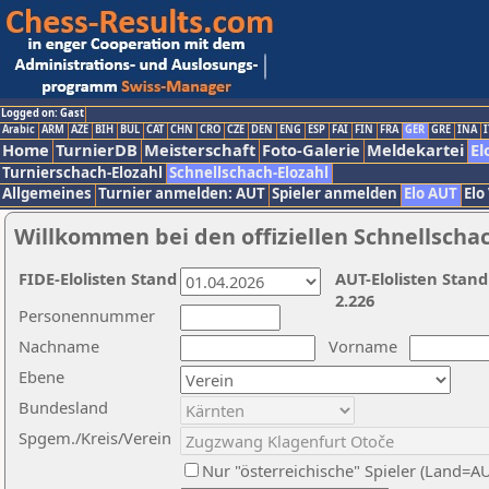
Logged on: Gast
Arabic
ARM
AZE
BIH
BUL
CAT
CHN
CRO
CZE
DEN
ENG
ESP
FAI
FIN
FRA
GER
GRE
INA
I
Home
TurnierDB
Meisterschaft
Foto-Galerie
Meldekartei
El
Turnierschach-Elozahl
Schnellschach-Elozahl
Allgemeines
Turnier anmelden: AUT
Spieler anmelden
Elo AUT
Elo
Willkommen bei den offiziellen Schnellscha
FIDE-Elolisten Stand
AUT-Elolisten Stand
2.226
Personennummer
Nachname
Vorname
Ebene
Bundesland
Spgem./Kreis/Verein
Nur "österreichische" Spieler (Land=A