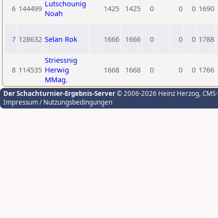
Lutschounig
6
144499
1425
1425
0
0
0
1690
Noah
7
128632
Selan Rok
1666
1666
0
0
0
1788
Striessnig
8
114535
Herwig
1668
1668
0
0
0
1766
MMag.
Der Schachturnier-Ergebnis-Server
© 2006-2026 Heinz Herzog
, CMS
Impressum / Nutzungsbedingungen