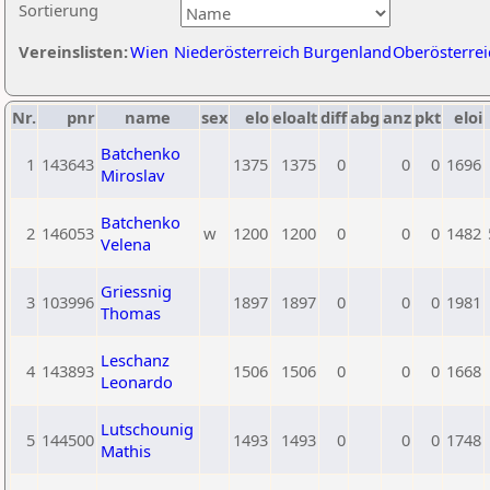
Sortierung
Vereinslisten:
Wien
Niederösterreich
Burgenland
Oberösterrei
Nr.
pnr
name
sex
elo
eloalt
diff
abg
anz
pkt
eloi
Batchenko
1
143643
1375
1375
0
0
0
1696
Miroslav
Batchenko
2
146053
w
1200
1200
0
0
0
1482
Velena
Griessnig
3
103996
1897
1897
0
0
0
1981
Thomas
Leschanz
4
143893
1506
1506
0
0
0
1668
Leonardo
Lutschounig
5
144500
1493
1493
0
0
0
1748
Mathis