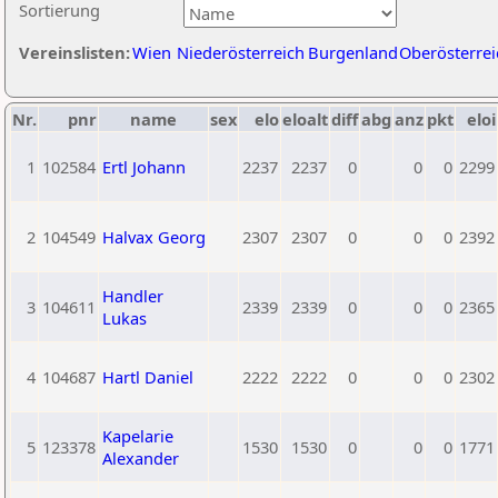
Sortierung
Vereinslisten:
Wien
Niederösterreich
Burgenland
Oberösterrei
Nr.
pnr
name
sex
elo
eloalt
diff
abg
anz
pkt
eloi
1
102584
Ertl Johann
2237
2237
0
0
0
2299
2
104549
Halvax Georg
2307
2307
0
0
0
2392
Handler
3
104611
2339
2339
0
0
0
2365
Lukas
4
104687
Hartl Daniel
2222
2222
0
0
0
2302
Kapelarie
5
123378
1530
1530
0
0
0
1771
Alexander