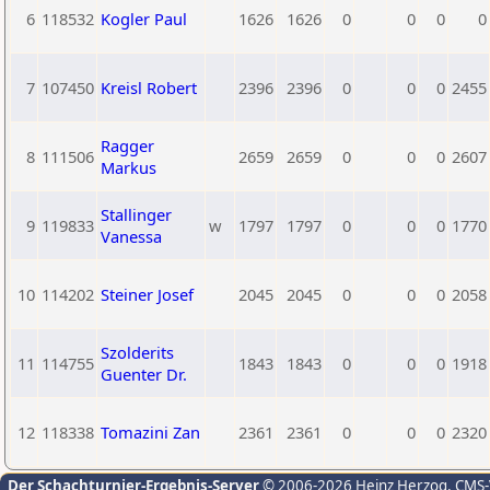
6
118532
Kogler Paul
1626
1626
0
0
0
0
7
107450
Kreisl Robert
2396
2396
0
0
0
2455
Ragger
8
111506
2659
2659
0
0
0
2607
Markus
Stallinger
9
119833
w
1797
1797
0
0
0
1770
Vanessa
10
114202
Steiner Josef
2045
2045
0
0
0
2058
Szolderits
11
114755
1843
1843
0
0
0
1918
Guenter Dr.
12
118338
Tomazini Zan
2361
2361
0
0
0
2320
Der Schachturnier-Ergebnis-Server
© 2006-2026 Heinz Herzog
, CMS