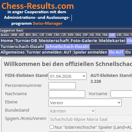
Logged on: Gast
Arabic
ARM
AZE
BIH
BUL
CAT
CHN
CRO
CZE
DEN
ENG
ESP
FAI
FIN
FRA
GER
GRE
INA
I
Home
TurnierDB
Meisterschaft
Foto-Galerie
Meldekartei
El
Turnierschach-Elozahl
Schnellschach-Elozahl
Allgemeines
Turnier anmelden: AUT
Spieler anmelden
Elo AUT
Elo
Willkommen bei den offiziellen Schnellscha
FIDE-Elolisten Stand
AUT-Elolisten Stand
2.226
Personennummer
Nachname
Vorname
Ebene
Bundesland
Spgem./Kreis/Verein
Nur "österreichische" Spieler (Land=A